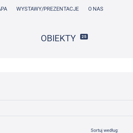
Przejdź
APA
WYSTAWY/PREZENTACJE
O NAS
do
treści
OBIEKTY
25
Sortuj według: