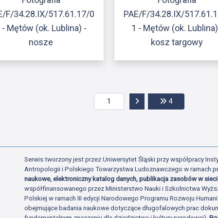
/F/34.28.IX/517.61.17/0
PAE/F/34.28.IX/517.61.
 - Mętów (ok. Lublina) -
1 - Mętów (ok. Lublina)
nosze
kosz targowy
Przejdź do następnej str
Przejdź do ost
4
Serwis tworzony jest przez Uniwersytet Śląski przy współpracy Insty
Antropologii i Polskiego Towarzystwa Ludoznawczego w ramach p
naukowe, elektroniczny katalog danych, publikacja zasobów w sieci 
współfinansowanego przez Ministerstwo Nauki i Szkolnictwa Wyżs
Polskiej w ramach III edycji Narodowego Programu Rozwoju Human
obejmujące badania naukowe dotyczące długofalowych prac dokume
fundamentalnym znaczeniu dla dziedzictwa i kultury narodowej).
Po