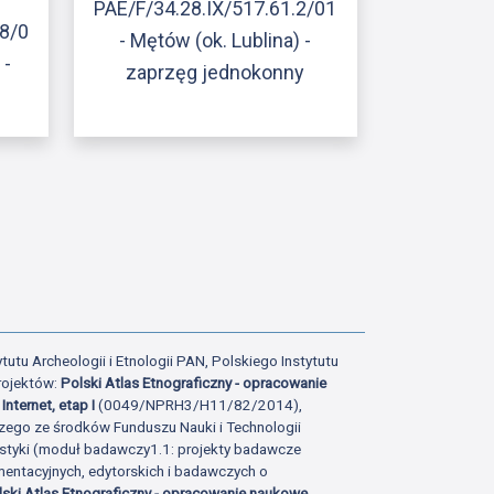
PAE/F/34.28.IX/517.61.2/01
18/0
- Mętów (ok. Lublina) -
 -
zaprzęg jednokonny
ony
atniej strony
tutu Archeologii i Etnologii PAN, Polskiego Instytutu
rojektów:
Polski Atlas Etnograficzny - opracowanie
Internet, etap I
(0049/NPRH3/H11/82/2014),
zego ze środków Funduszu Nauki i Technologii
istyki (moduł badawczy1.1: projekty badawcze
ntacyjnych, edytorskich i badawczych o
lski Atlas Etnograficzny - opracowanie naukowe,