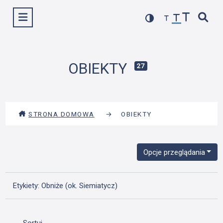
Przejdź
Wyświetl menu
do
treści
OBIEKTY
27
STRONA DOMOWA
→
OBIEKTY
Opcje przeglądania
Etykiety: Obniże (ok. Siemiatycz)