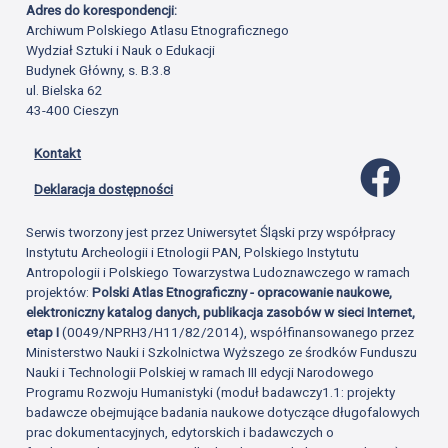
Adres do korespondencji:
Archiwum Polskiego Atlasu Etnograficznego
Wydział Sztuki i Nauk o Edukacji
Budynek Główny, s. B.3.8
ul. Bielska 62
43-400 Cieszyn
Kontakt
Profil 
Deklaracja dostępności
Serwis tworzony jest przez Uniwersytet Śląski przy współpracy
Instytutu Archeologii i Etnologii PAN, Polskiego Instytutu
Antropologii i Polskiego Towarzystwa Ludoznawczego w ramach
projektów:
Polski Atlas Etnograficzny - opracowanie naukowe,
elektroniczny katalog danych, publikacja zasobów w sieci Internet,
etap I
(0049/NPRH3/H11/82/2014), współfinansowanego przez
Ministerstwo Nauki i Szkolnictwa Wyższego ze środków Funduszu
Nauki i Technologii Polskiej w ramach III edycji Narodowego
Programu Rozwoju Humanistyki (moduł badawczy1.1: projekty
badawcze obejmujące badania naukowe dotyczące długofalowych
prac dokumentacyjnych, edytorskich i badawczych o