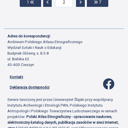
Przejdź do pierwszej strony
Przejdź do poprzedniej strony
Przejdź do następnej str
Przejdź do ost
1
7
Adres do korespondencji:
Archiwum Polskiego Atlasu Etnograficznego
Wydział Sztuki i Nauk o Edukacji
Budynek Główny, s. B.3.8
ul. Bielska 62
43-400 Cieszyn
Kontakt
Profil 
Deklaracja dostępności
Serwis tworzony jest przez Uniwersytet Śląski przy współpracy
Instytutu Archeologii i Etnologii PAN, Polskiego Instytutu
Antropologii i Polskiego Towarzystwa Ludoznawczego w ramach
projektów:
Polski Atlas Etnograficzny - opracowanie naukowe,
elektroniczny katalog danych, publikacja zasobów w sieci Internet,
etap I
(0049/NPRH3/H11/82/2014), współfinansowanego przez