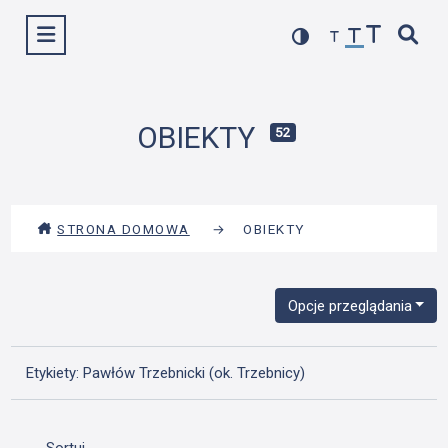
Przejdź
Wyświetl menu
do
treści
OBIEKTY
52
STRONA DOMOWA
→
OBIEKTY
Opcje przeglądania
Etykiety: Pawłów Trzebnicki (ok. Trzebnicy)