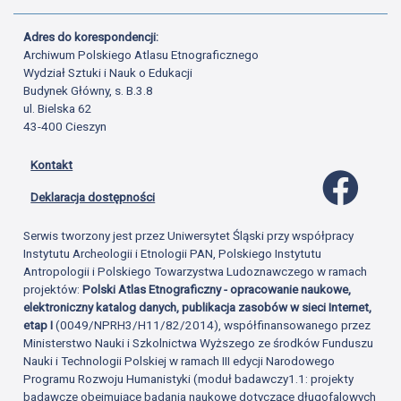
Adres do korespondencji:
Archiwum Polskiego Atlasu Etnograficznego
Wydział Sztuki i Nauk o Edukacji
Budynek Główny, s. B.3.8
ul. Bielska 62
43-400 Cieszyn
Kontakt
Profil 
Deklaracja dostępności
Serwis tworzony jest przez Uniwersytet Śląski przy współpracy
Instytutu Archeologii i Etnologii PAN, Polskiego Instytutu
Antropologii i Polskiego Towarzystwa Ludoznawczego w ramach
projektów:
Polski Atlas Etnograficzny - opracowanie naukowe,
elektroniczny katalog danych, publikacja zasobów w sieci Internet,
etap I
(0049/NPRH3/H11/82/2014), współfinansowanego przez
Ministerstwo Nauki i Szkolnictwa Wyższego ze środków Funduszu
Nauki i Technologii Polskiej w ramach III edycji Narodowego
Programu Rozwoju Humanistyki (moduł badawczy1.1: projekty
badawcze obejmujące badania naukowe dotyczące długofalowych