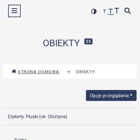
Przejdź
Wyświetl menu
do
treści
OBIEKTY
25
STRONA DOMOWA
→
OBIEKTY
Opcje przeglądania
Etykiety: Pluski (ok. Olsztyna)