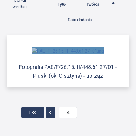
Sortuj
Tytuł
Twórca
według:
Data dodania
Fotografia PAE/F/26.15.III/448.61.27/01 -
Pluski (ok. Olsztyna) - uprząż
Przejdź do pierwszej strony
Przejdź do poprzedniej strony
1