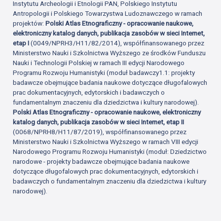
Instytutu Archeologii i Etnologii PAN, Polskiego Instytutu
Antropologii i Polskiego Towarzystwa Ludoznawczego w ramach
projektów:
Polski Atlas Etnograficzny - opracowanie naukowe,
elektroniczny katalog danych, publikacja zasobów w sieci Internet,
etap I
(0049/NPRH3/H11/82/2014), współfinansowanego przez
Ministerstwo Nauki i Szkolnictwa Wyższego ze środków Funduszu
Nauki i Technologii Polskiej w ramach III edycji Narodowego
Programu Rozwoju Humanistyki (moduł badawczy1.1: projekty
badawcze obejmujące badania naukowe dotyczące długofalowych
prac dokumentacyjnych, edytorskich i badawczych o
fundamentalnym znaczeniu dla dziedzictwa i kultury narodowej).
Polski Atlas Etnograficzny - opracowanie naukowe, elektroniczny
katalog danych, publikacja zasobów w sieci Internet, etap II
(0068/NPRH8/H11/87/2019), współfinansowanego przez
Ministerstwo Nauki i Szkolnictwa Wyższego w ramach VIII edycji
Narodowego Programu Rozwoju Humanistyki (moduł: Dziedzictwo
narodowe - projekty badawcze obejmujące badania naukowe
dotyczące długofalowych prac dokumentacyjnych, edytorskich i
badawczych o fundamentalnym znaczeniu dla dziedzictwa i kultury
narodowej).