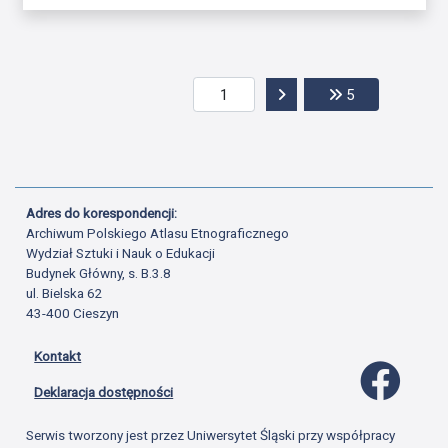
Przejdź do następnej str
Przejdź do ost
5
Adres do korespondencji:
Archiwum Polskiego Atlasu Etnograficznego
Wydział Sztuki i Nauk o Edukacji
Budynek Główny, s. B.3.8
ul. Bielska 62
43-400 Cieszyn
Kontakt
Profil 
Deklaracja dostępności
Serwis tworzony jest przez Uniwersytet Śląski przy współpracy