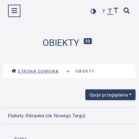
Przejdź
Wyświetl menu
do
treści
OBIEKTY
33
STRONA DOMOWA
→
OBIEKTY
Opcje przeglądania
Etykiety: Rdzawka (ok. Nowego Targu)