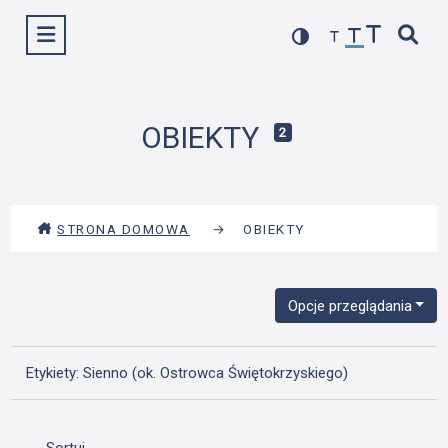
Przejdź
Wyświetl menu
do
treści
OBIEKTY
2
STRONA DOMOWA
→
OBIEKTY
Opcje przeglądania
Etykiety: Sienno (ok. Ostrowca Świętokrzyskiego)