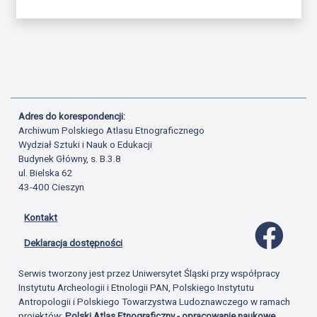
Adres do korespondencji:
Archiwum Polskiego Atlasu Etnograficznego
Wydział Sztuki i Nauk o Edukacji
Budynek Główny, s. B.3.8
ul. Bielska 62
43-400 Cieszyn
Kontakt
Profil 
Deklaracja dostępności
Serwis tworzony jest przez Uniwersytet Śląski przy współpracy
Instytutu Archeologii i Etnologii PAN, Polskiego Instytutu
Antropologii i Polskiego Towarzystwa Ludoznawczego w ramach
projektów:
Polski Atlas Etnograficzny - opracowanie naukowe,