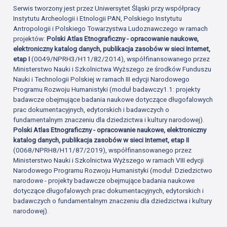
Serwis tworzony jest przez Uniwersytet Śląski przy współpracy
Instytutu Archeologii i Etnologii PAN, Polskiego Instytutu
Antropologii i Polskiego Towarzystwa Ludoznawczego w ramach
projektów:
Polski Atlas Etnograficzny - opracowanie naukowe,
elektroniczny katalog danych, publikacja zasobów w sieci Internet,
etap I
(0049/NPRH3/H11/82/2014), współfinansowanego przez
Ministerstwo Nauki i Szkolnictwa Wyższego ze środków Funduszu
Nauki i Technologii Polskiej w ramach III edycji Narodowego
Programu Rozwoju Humanistyki (moduł badawczy1.1: projekty
badawcze obejmujące badania naukowe dotyczące długofalowych
prac dokumentacyjnych, edytorskich i badawczych o
fundamentalnym znaczeniu dla dziedzictwa i kultury narodowej).
Polski Atlas Etnograficzny - opracowanie naukowe, elektroniczny
katalog danych, publikacja zasobów w sieci Internet, etap II
(0068/NPRH8/H11/87/2019), współfinansowanego przez
Ministerstwo Nauki i Szkolnictwa Wyższego w ramach VIII edycji
Narodowego Programu Rozwoju Humanistyki (moduł: Dziedzictwo
narodowe - projekty badawcze obejmujące badania naukowe
dotyczące długofalowych prac dokumentacyjnych, edytorskich i
badawczych o fundamentalnym znaczeniu dla dziedzictwa i kultury
narodowej).