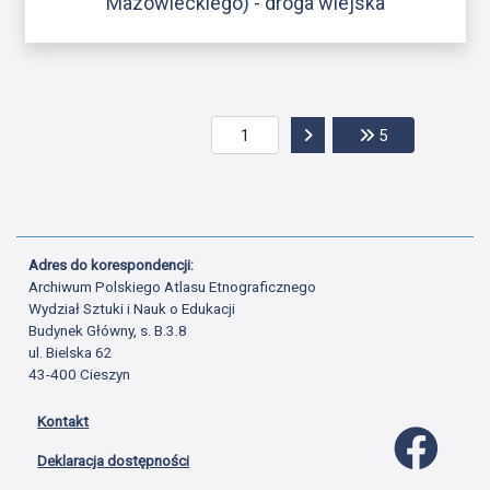
Mazowieckiego) - droga wiejska
Przejdź do następnej str
Przejdź do ost
5
Adres do korespondencji:
Archiwum Polskiego Atlasu Etnograficznego
Wydział Sztuki i Nauk o Edukacji
Budynek Główny, s. B.3.8
ul. Bielska 62
43-400 Cieszyn
Kontakt
Profil 
Deklaracja dostępności