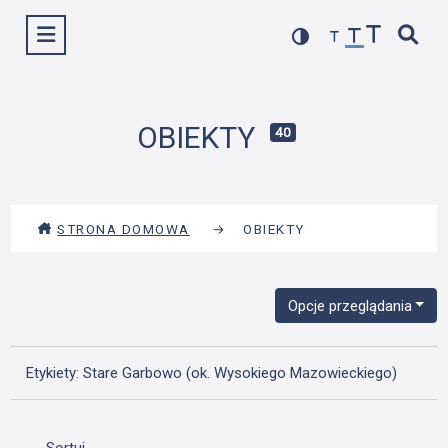
Przejdź
Wyświetl menu
do
treści
OBIEKTY
40
STRONA DOMOWA
→
OBIEKTY
Opcje przeglądania
Etykiety: Stare Garbowo (ok. Wysokiego Mazowieckiego)