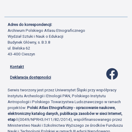
Adres do korespondencji:
Archiwum Polskiego Atlasu Etnograficznego
Wydział Sztuki i Nauk o Edukacji
Budynek Główny, s. B.3.8
ul. Bielska 62
43-400 Cieszyn
Kontakt
Profil 
Deklaracja dostępności
Serwis tworzony jest przez Uniwersytet Śląski przy współpracy
Instytutu Archeologii i Etnologii PAN, Polskiego Instytutu
Antropologii i Polskiego Towarzystwa Ludoznawczego w ramach
projektów:
Polski Atlas Etnograficzny - opracowanie naukowe,
elektroniczny katalog danych, publikacja zasobów w sieci Internet,
etap I
(0049/NPRH3/H11/82/2014), współfinansowanego przez
Ministerstwo Nauki i Szkolnictwa Wyższego ze środków Funduszu
Nauki i Technologii Polskiej w ramach III edycji Narodowego