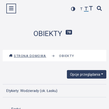
Przejdź
Wyświetl menu
do
treści
OBIEKTY
78
STRONA DOMOWA
→
OBIEKTY
Opcje przeglądania
Etykiety: Wodzierady (ok. Łasku)