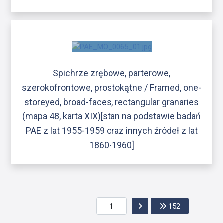
Spichrze zrębowe, parterowe,
szerokofrontowe, prostokątne / Framed, one-
storeyed, broad-faces, rectangular granaries
(mapa 48, karta XIX)[stan na podstawie badań
PAE z lat 1955-1959 oraz innych źródeł z lat
1860-1960]
Przejdź do następnej str
Przejdź do os
152