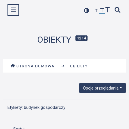
Przejdź
Wyświetl menu
do
treści
OBIEKTY
1214
STRONA DOMOWA
→
OBIEKTY
Opcje przeglądania
Etykiety: budynek gospodarczy