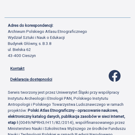
Adres do korespondencji:
Archiwum Polskiego Atlasu Etnograficznego
Wydział Sztuki i Nauk o Edukacji
Budynek Główny, s. B.3.8
ul. Bielska 62
43-400 Cieszyn
Kontakt
Profil 
Deklaracja dostępności
Serwis tworzony jest przez Uniwersytet Śląski przy współpracy
Instytutu Archeologii i Etnologii PAN, Polskiego Instytutu
Antropologii i Polskiego Towarzystwa Ludoznawczego w ramach
projektów:
Polski Atlas Etnograficzny - opracowanie naukowe,
elektroniczny katalog danych, publikacja zasobów w sieci Internet,
etap I
(0049/NPRH3/H11/82/2014), współfinansowanego przez
Ministerstwo Nauki i Szkolnictwa Wyższego ze środków Funduszu
Nauki i Technologii Polskiej w ramach III edycji Narodowego