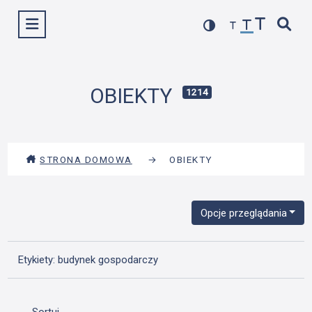
Przejdź
Wyświetl menu
do
treści
OBIEKTY
1214
STRONA DOMOWA
→
OBIEKTY
Opcje przeglądania
Etykiety: budynek gospodarczy