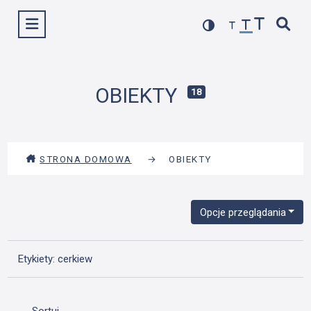
Przejdź
Wyświetl menu
do
treści
OBIEKTY
18
STRONA DOMOWA
→
OBIEKTY
Opcje przeglądania
Etykiety: cerkiew