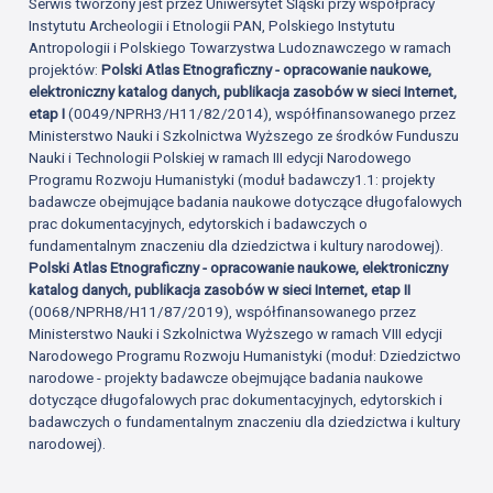
Serwis tworzony jest przez Uniwersytet Śląski przy współpracy
Instytutu Archeologii i Etnologii PAN, Polskiego Instytutu
Antropologii i Polskiego Towarzystwa Ludoznawczego w ramach
projektów:
Polski Atlas Etnograficzny - opracowanie naukowe,
elektroniczny katalog danych, publikacja zasobów w sieci Internet,
etap I
(0049/NPRH3/H11/82/2014), współfinansowanego przez
Ministerstwo Nauki i Szkolnictwa Wyższego ze środków Funduszu
Nauki i Technologii Polskiej w ramach III edycji Narodowego
Programu Rozwoju Humanistyki (moduł badawczy1.1: projekty
badawcze obejmujące badania naukowe dotyczące długofalowych
prac dokumentacyjnych, edytorskich i badawczych o
fundamentalnym znaczeniu dla dziedzictwa i kultury narodowej).
Polski Atlas Etnograficzny - opracowanie naukowe, elektroniczny
katalog danych, publikacja zasobów w sieci Internet, etap II
(0068/NPRH8/H11/87/2019), współfinansowanego przez
Ministerstwo Nauki i Szkolnictwa Wyższego w ramach VIII edycji
Narodowego Programu Rozwoju Humanistyki (moduł: Dziedzictwo
narodowe - projekty badawcze obejmujące badania naukowe
dotyczące długofalowych prac dokumentacyjnych, edytorskich i
badawczych o fundamentalnym znaczeniu dla dziedzictwa i kultury
narodowej).