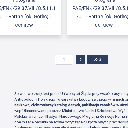
/FNK/29.37.VIII/O.5.11.1
PAE/FNK/29.37.VIII/O.5.
01 - Bartne (ok. Gorlic) -
/01 - Bartne (ok. Gorlic)
cerkiew
cerkiew
Przejdź do następnej str
Przejdź do ost
3
Serwis tworzony jest przez Uniwersytet Śląski przy współpracy Insty
Antropologii i Polskiego Towarzystwa Ludoznawczego w ramach p
naukowe, elektroniczny katalog danych, publikacja zasobów w sieci 
współfinansowanego przez Ministerstwo Nauki i Szkolnictwa Wyżs
Polskiej w ramach III edycji Narodowego Programu Rozwoju Human
obejmujące badania naukowe dotyczące długofalowych prac dokume
fundamentalnym znaczeniu dla dziedzictwa i kultury narodowej).
Po