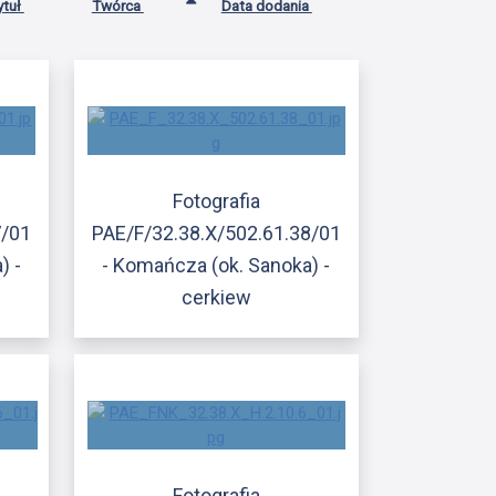
ytuł
Twórca
Data dodania
Fotografia
7/01
PAE/F/32.38.X/502.61.38/01
) -
- Komańcza (ok. Sanoka) -
cerkiew
Fotografia