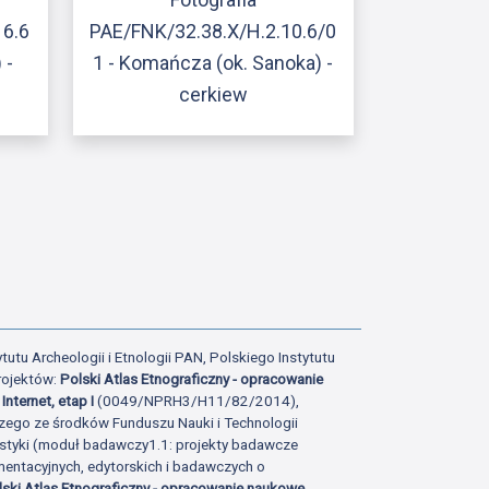
16.6
PAE/FNK/32.38.X/H.2.10.6/0
 -
1 - Komańcza (ok. Sanoka) -
cerkiew
ony
atniej strony
tutu Archeologii i Etnologii PAN, Polskiego Instytutu
rojektów:
Polski Atlas Etnograficzny - opracowanie
Internet, etap I
(0049/NPRH3/H11/82/2014),
zego ze środków Funduszu Nauki i Technologii
istyki (moduł badawczy1.1: projekty badawcze
ntacyjnych, edytorskich i badawczych o
lski Atlas Etnograficzny - opracowanie naukowe,