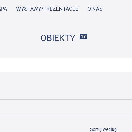
Przejdź
APA
WYSTAWY/PREZENTACJE
O NAS
do
treści
OBIEKTY
18
Sortuj według: