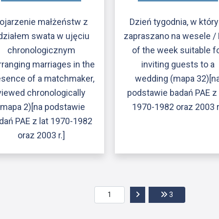
ojarzenie małżeństw z
Dzień tygodnia, w któr
działem swata w ujęciu
zapraszano na wesele /
chronologicznym
of the week suitable f
rranging marriages in the
inviting guests to a
esence of a matchmaker,
wedding (mapa 32)[n
viewed chronologically
podstawie badań PAE z 
(mapa 2)[na podstawie
1970-1982 oraz 2003 r
dań PAE z lat 1970-1982
oraz 2003 r.]
Przejdź do następnej str
Przejdź do ost
3