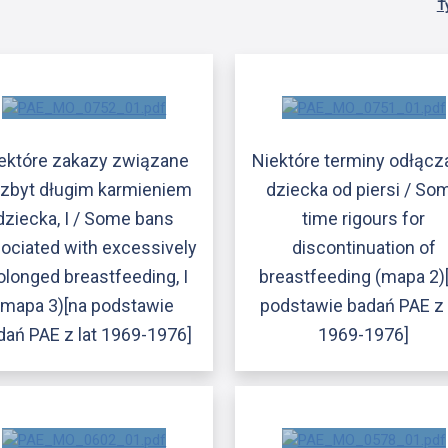
T
ektóre zakazy związane
Niektóre terminy odłącz
 zbyt długim karmieniem
dziecka od piersi / So
dziecka, I / Some bans
time rigours for
ociated with excessively
discontinuation of
olonged breastfeeding, I
breastfeeding (mapa 2)
(mapa 3)[na podstawie
podstawie badań PAE z 
dań PAE z lat 1969-1976]
1969-1976]