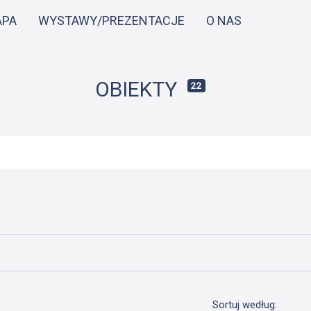
Przejdź
APA
WYSTAWY/PREZENTACJE
O NAS
do
treści
OBIEKTY
22
Sortuj według: