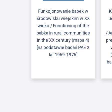
Funkcjonowanie babek w
K
środowisku wiejskim w XX
u
wieku / Functioning of the
babka in rural communities
/ A
in the XX century (mapa 4)
pr
[na podstawie badań PAE z
lat 1969-1976]
ba