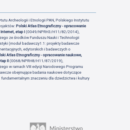
tutu Archeologii i Etnologii PAN, Polskiego Instytutu
rojektów:
Polski Atlas Etnograficzny - opracowanie
Internet, etap I
(0049/NPRH3/H11/82/2014),
zego ze środków Funduszu Nauki i Technologii
istyki (moduł badawczy1.1: projekty badawcze
ntacyjnych, edytorskich i badawczych o
lski Atlas Etnograficzny - opracowanie naukowe,
tap II
(0068/NPRH8/H11/87/2019),
zego w ramach VIII edycji Narodowego Programu
adawcze obejmujące badania naukowe dotyczące
fundamentalnym znaczeniu dla dziedzictwa i kultury