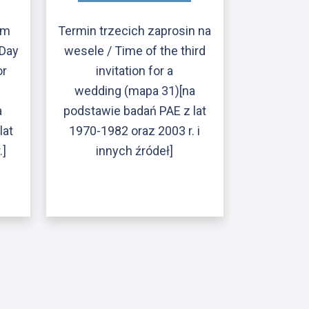
ym
Termin trzecich zaprosin na
 Day
wesele / Time of the third
or
invitation for a
wedding (mapa 31)[na
a
podstawie badań PAE z lat
lat
1970-1982 oraz 2003 r. i
.]
innych źródeł]
ony
atniej strony