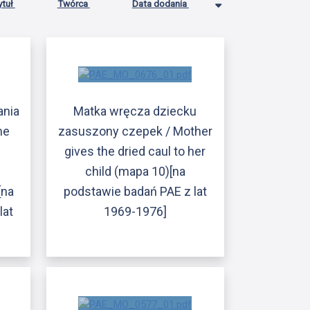
ytuł
Twórca
Data dodania
ania
Matka wręcza dziecku
me
zasuszony czepek / Mother
gives the dried caul to her
child (mapa 10)[na
[na
podstawie badań PAE z lat
lat
1969-1976]