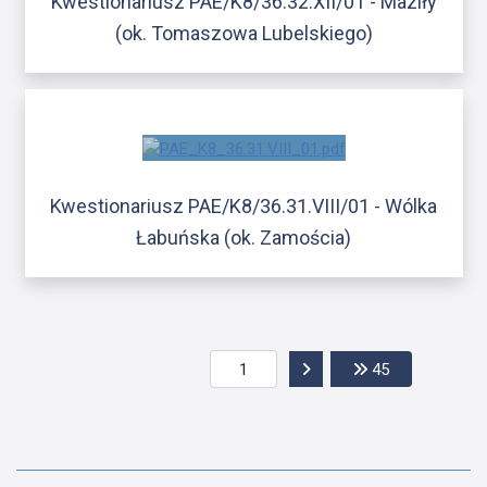
Kwestionariusz PAE/K8/36.32.XII/01 - Maziły
(ok. Tomaszowa Lubelskiego)
Kwestionariusz PAE/K8/36.31.VIII/01 - Wólka
Łabuńska (ok. Zamościa)
Przejdź do następnej str
Przejdź do os
45