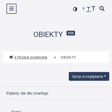
Przejdź
Wyświetl menu
do
treści
OBIEKTY
353
STRONA DOMOWA
→
OBIEKTY
Opcje przeglądania
Etykiety: dar dla zmarłego