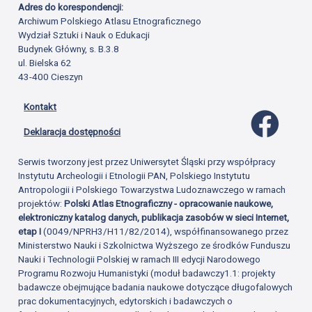
Adres do korespondencji:
Archiwum Polskiego Atlasu Etnograficznego
Wydział Sztuki i Nauk o Edukacji
Budynek Główny, s. B.3.8
ul. Bielska 62
43-400 Cieszyn
Kontakt
Profil 
Deklaracja dostępności
Serwis tworzony jest przez Uniwersytet Śląski przy współpracy
Instytutu Archeologii i Etnologii PAN, Polskiego Instytutu
Antropologii i Polskiego Towarzystwa Ludoznawczego w ramach
projektów:
Polski Atlas Etnograficzny - opracowanie naukowe,
elektroniczny katalog danych, publikacja zasobów w sieci Internet,
etap I
(0049/NPRH3/H11/82/2014), współfinansowanego przez
Ministerstwo Nauki i Szkolnictwa Wyższego ze środków Funduszu
Nauki i Technologii Polskiej w ramach III edycji Narodowego
Programu Rozwoju Humanistyki (moduł badawczy1.1: projekty
badawcze obejmujące badania naukowe dotyczące długofalowych
prac dokumentacyjnych, edytorskich i badawczych o