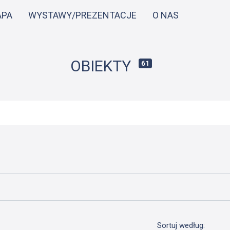
Przejdź
APA
WYSTAWY/PREZENTACJE
O NAS
do
treści
OBIEKTY
61
Sortuj według: