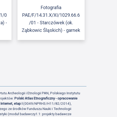
Fotografia
11/0
PAE/F/14.31.X/XI/1029.66.6
a) -
/01 - Starczówek (ok.
Ząbkowic Śląskich) - garnek
ony
atniej strony
tutu Archeologii i Etnologii PAN, Polskiego Instytutu
rojektów:
Polski Atlas Etnograficzny - opracowanie
Internet, etap I
(0049/NPRH3/H11/82/2014),
zego ze środków Funduszu Nauki i Technologii
istyki (moduł badawczy1.1: projekty badawcze