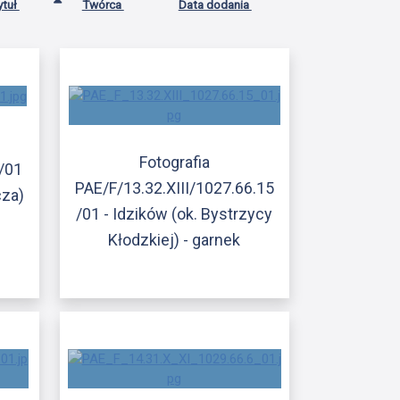
ytuł
Twórca
Data dodania
Fotografia
/01
PAE/F/13.32.XIII/1027.66.15
cza)
/01 - Idzików (ok. Bystrzycy
Kłodzkiej) - garnek