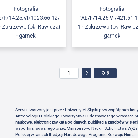
Fotografia
Fotografia
/F/14.25.VI/1023.66.12/
PAE/F/14.25.VI/421.61.
- Zakrzewo (ok. Rawicza)
1 - Zakrzewo (ok. Rawicz
- garnek
garnek
Przejdź do następnej str
Przejdź do ost
8
Serwis tworzony jest przez Uniwersytet Śląski przy współpracy Insty
Antropologii i Polskiego Towarzystwa Ludoznawczego w ramach p
naukowe, elektroniczny katalog danych, publikacja zasobów w sieci 
współfinansowanego przez Ministerstwo Nauki i Szkolnictwa Wyżs
Polskiej w ramach III edycji Narodowego Programu Rozwoju Human