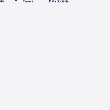
ytuł
Twórca
Data dodania