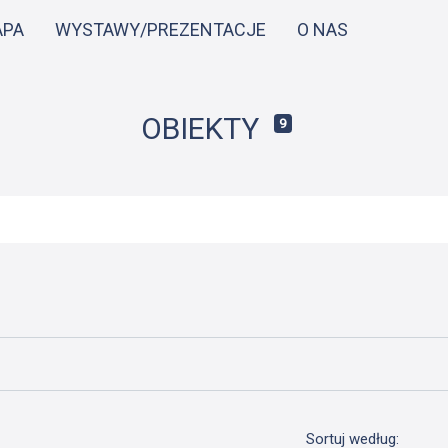
Przejdź
APA
WYSTAWY/PREZENTACJE
O NAS
do
treści
OBIEKTY
9
Sortuj według: