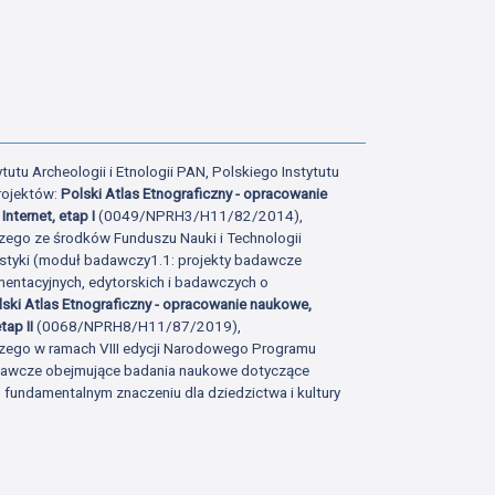
tutu Archeologii i Etnologii PAN, Polskiego Instytutu
rojektów:
Polski Atlas Etnograficzny - opracowanie
Internet, etap I
(0049/NPRH3/H11/82/2014),
zego ze środków Funduszu Nauki i Technologii
istyki (moduł badawczy1.1: projekty badawcze
ntacyjnych, edytorskich i badawczych o
lski Atlas Etnograficzny - opracowanie naukowe,
tap II
(0068/NPRH8/H11/87/2019),
zego w ramach VIII edycji Narodowego Programu
adawcze obejmujące badania naukowe dotyczące
fundamentalnym znaczeniu dla dziedzictwa i kultury