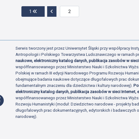
Przejdź do pierwszej strony
Przejdź do poprzedniej strony
1
Serwis tworzony jest przez Uniwersytet Śląski przy współpracy Insty
Antropologii i Polskiego Towarzystwa Ludoznawczego w ramach p
naukowe, elektroniczny katalog danych, publikacja zasobów w sieci 
współfinansowanego przez Ministerstwo Nauki i Szkolnictwa Wyżs
Polskiej w ramach III edycji Narodowego Programu Rozwoju Human
obejmujące badania naukowe dotyczące długofalowych prac dokume
fundamentalnym znaczeniu dla dziedzictwa i kultury narodowej).
Po
elektroniczny katalog danych, publikacja zasobów w sieci Internet, e
Profil Facebook
współfinansowanego przez Ministerstwo Nauki i Szkolnictwa Wyżs
Rozwoju Humanistyki (moduł: Dziedzictwo narodowe - projekty b
długofalowych prac dokumentacyjnych, edytorskich i badawczych o 
narodowej).