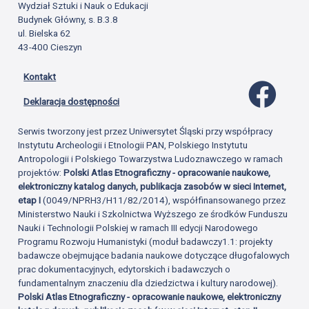
Wydział Sztuki i Nauk o Edukacji
Budynek Główny, s. B.3.8
ul. Bielska 62
43-400 Cieszyn
Kontakt
Profil 
Deklaracja dostępności
Serwis tworzony jest przez Uniwersytet Śląski przy współpracy
Instytutu Archeologii i Etnologii PAN, Polskiego Instytutu
Antropologii i Polskiego Towarzystwa Ludoznawczego w ramach
projektów:
Polski Atlas Etnograficzny - opracowanie naukowe,
elektroniczny katalog danych, publikacja zasobów w sieci Internet,
etap I
(0049/NPRH3/H11/82/2014), współfinansowanego przez
Ministerstwo Nauki i Szkolnictwa Wyższego ze środków Funduszu
Nauki i Technologii Polskiej w ramach III edycji Narodowego
Programu Rozwoju Humanistyki (moduł badawczy1.1: projekty
badawcze obejmujące badania naukowe dotyczące długofalowych
prac dokumentacyjnych, edytorskich i badawczych o
fundamentalnym znaczeniu dla dziedzictwa i kultury narodowej).
Polski Atlas Etnograficzny - opracowanie naukowe, elektroniczny