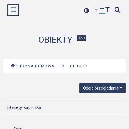
Przejdź
Wyświetl menu
do
treści
OBIEKTY
163
STRONA DOMOWA
→
OBIEKTY
Opcje przeglądania
Etykiety: kapliczka