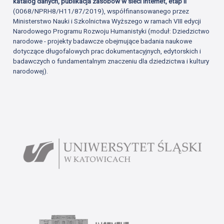
katalog danych, publikacja zasobów w sieci Internet, etap II
(0068/NPRH8/H11/87/2019), współfinansowanego przez
Ministerstwo Nauki i Szkolnictwa Wyższego w ramach VIII edycji
Narodowego Programu Rozwoju Humanistyki (moduł: Dziedzictwo
narodowe - projekty badawcze obejmujące badania naukowe
dotyczące długofalowych prac dokumentacyjnych, edytorskich i
badawczych o fundamentalnym znaczeniu dla dziedzictwa i kultury
narodowej).