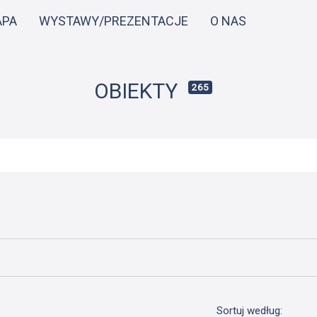
Przejdź
APA
WYSTAWY/PREZENTACJE
O NAS
do
treści
OBIEKTY
265
Sortuj według: