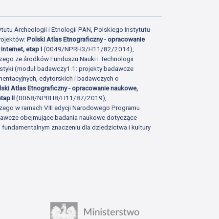
tutu Archeologii i Etnologii PAN, Polskiego Instytutu
rojektów:
Polski Atlas Etnograficzny - opracowanie
Internet, etap I
(0049/NPRH3/H11/82/2014),
zego ze środków Funduszu Nauki i Technologii
istyki (moduł badawczy1.1: projekty badawcze
ntacyjnych, edytorskich i badawczych o
lski Atlas Etnograficzny - opracowanie naukowe,
tap II
(0068/NPRH8/H11/87/2019),
zego w ramach VIII edycji Narodowego Programu
adawcze obejmujące badania naukowe dotyczące
fundamentalnym znaczeniu dla dziedzictwa i kultury