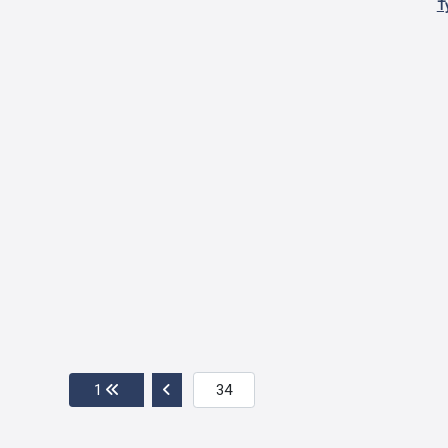
T
Przejdź do pierwszej strony
Przejdź do poprzedniej strony
1