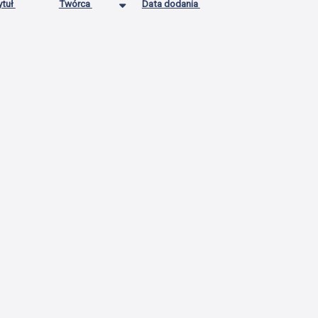
ytuł
Twórca
Data dodania