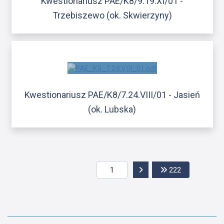
Kwestionariusz PAE/K8/9.19.XI/01 -
Trzebiszewo (ok. Skwierzyny)
Kwestionariusz PAE/K8/7.24.VIII/01 - Jasień
(ok. Lubska)
Przejdź do następnej str
Przejdź do os
222