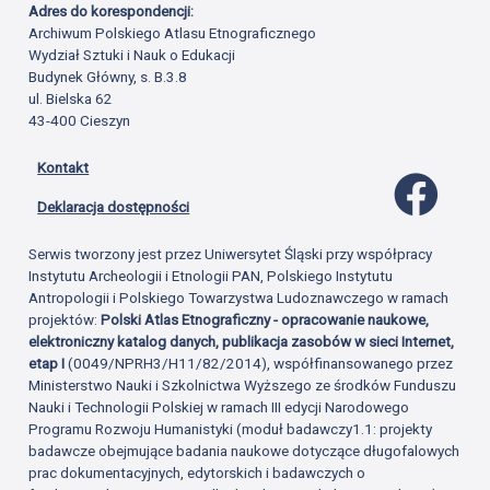
Adres do korespondencji:
Archiwum Polskiego Atlasu Etnograficznego
Wydział Sztuki i Nauk o Edukacji
Budynek Główny, s. B.3.8
ul. Bielska 62
43-400 Cieszyn
Kontakt
Profil 
Deklaracja dostępności
Serwis tworzony jest przez Uniwersytet Śląski przy współpracy
Instytutu Archeologii i Etnologii PAN, Polskiego Instytutu
Antropologii i Polskiego Towarzystwa Ludoznawczego w ramach
projektów:
Polski Atlas Etnograficzny - opracowanie naukowe,
elektroniczny katalog danych, publikacja zasobów w sieci Internet,
etap I
(0049/NPRH3/H11/82/2014), współfinansowanego przez
Ministerstwo Nauki i Szkolnictwa Wyższego ze środków Funduszu
Nauki i Technologii Polskiej w ramach III edycji Narodowego
Programu Rozwoju Humanistyki (moduł badawczy1.1: projekty
badawcze obejmujące badania naukowe dotyczące długofalowych
prac dokumentacyjnych, edytorskich i badawczych o