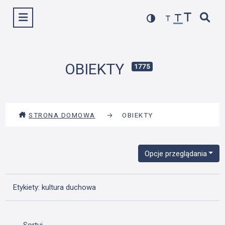
Przejdź
Wyświetl menu
do
treści
OBIEKTY
1775
STRONA DOMOWA
→
OBIEKTY
Opcje przeglądania
Etykiety: kultura duchowa