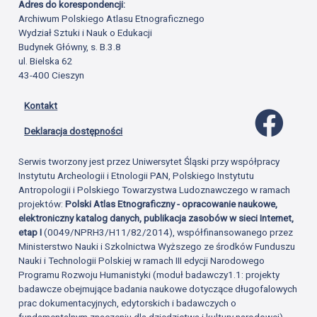
Adres do korespondencji:
Archiwum Polskiego Atlasu Etnograficznego
Wydział Sztuki i Nauk o Edukacji
Budynek Główny, s. B.3.8
ul. Bielska 62
43-400 Cieszyn
Kontakt
Profil 
Deklaracja dostępności
Serwis tworzony jest przez Uniwersytet Śląski przy współpracy
Instytutu Archeologii i Etnologii PAN, Polskiego Instytutu
Antropologii i Polskiego Towarzystwa Ludoznawczego w ramach
projektów:
Polski Atlas Etnograficzny - opracowanie naukowe,
elektroniczny katalog danych, publikacja zasobów w sieci Internet,
etap I
(0049/NPRH3/H11/82/2014), współfinansowanego przez
Ministerstwo Nauki i Szkolnictwa Wyższego ze środków Funduszu
Nauki i Technologii Polskiej w ramach III edycji Narodowego
Programu Rozwoju Humanistyki (moduł badawczy1.1: projekty
badawcze obejmujące badania naukowe dotyczące długofalowych
prac dokumentacyjnych, edytorskich i badawczych o
fundamentalnym znaczeniu dla dziedzictwa i kultury narodowej).