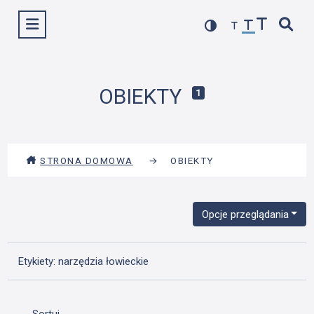
Przejdź
Wyświetl menu
do
treści
OBIEKTY
1
STRONA DOMOWA
→
OBIEKTY
Opcje przeglądania
Etykiety: narzędzia łowieckie