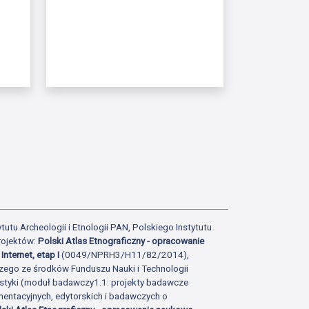
ony
atniej strony
tutu Archeologii i Etnologii PAN, Polskiego Instytutu
rojektów:
Polski Atlas Etnograficzny - opracowanie
Internet, etap I
(0049/NPRH3/H11/82/2014),
zego ze środków Funduszu Nauki i Technologii
istyki (moduł badawczy1.1: projekty badawcze
ntacyjnych, edytorskich i badawczych o