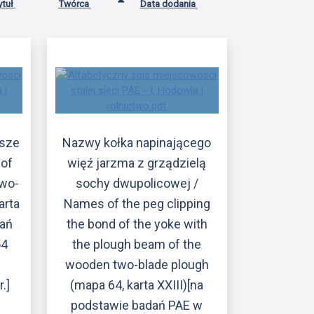
ytuł
Twórca
Data dodania
osze
Nazwy kołka napinającego
 of
więź jarzma z grządzielą
two-
sochy dwupolicowej /
arta
Names of the peg clipping
dań
the bond of the yoke with
54
the plough beam of the
d
wooden two-blade plough
.]
(mapa 64, karta XXIII)[na
podstawie badań PAE w