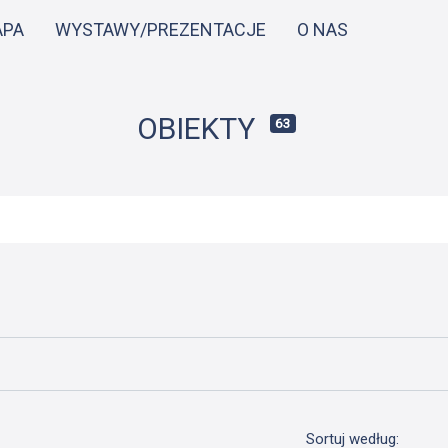
Przejdź
APA
WYSTAWY/PREZENTACJE
O NAS
do
treści
OBIEKTY
63
Sortuj według: