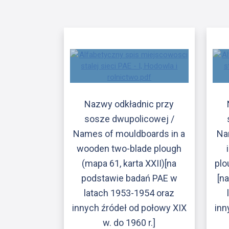
Nazwy odkładnic przy
sosze dwupolicowej /
Names of mouldboards in a
Na
wooden two-blade plough
(mapa 61, karta XXII)[na
plo
podstawie badań PAE w
[n
latach 1953-1954 oraz
innych źródeł od połowy XIX
inn
w. do 1960 r.]