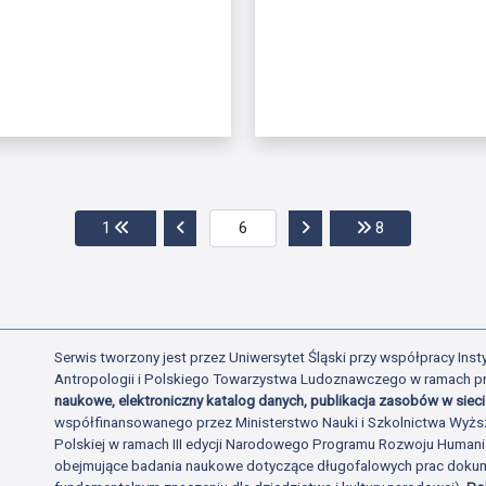
Przejdź do pierwszej strony
Przejdź do poprzedniej strony
Przejdź do następnej str
Przejdź do ost
1
8
Serwis tworzony jest przez Uniwersytet Śląski przy współpracy Insty
Antropologii i Polskiego Towarzystwa Ludoznawczego w ramach p
naukowe, elektroniczny katalog danych, publikacja zasobów w sieci 
współfinansowanego przez Ministerstwo Nauki i Szkolnictwa Wyżs
Polskiej w ramach III edycji Narodowego Programu Rozwoju Human
obejmujące badania naukowe dotyczące długofalowych prac dokume