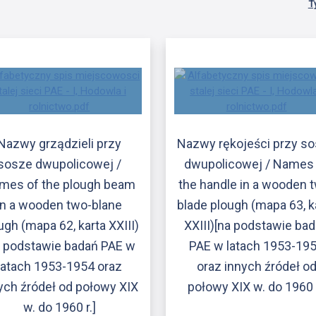
T
Nazwy grządzieli przy
Nazwy rękojeści przy s
sosze dwupolicowej /
dwupolicowej / Names
mes of the plough beam
the handle in a wooden 
in a wooden two-blane
blade plough (mapa 63, k
ugh (mapa 62, karta XXIII)
XXIII)[na podstawie ba
a podstawie badań PAE w
PAE w latach 1953-19
latach 1953-1954 oraz
oraz innych źródeł o
ych źródeł od połowy XIX
połowy XIX w. do 1960 r
w. do 1960 r.]