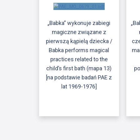
„Babka” wykonuje zabiegi
„Ba
magiczne związane z
pierwszą kąpielą dziecka /
cz
Babka performs magical
mag
practices related to the
child’s first bath (mapa 13)
po
[na podstawie badań PAE z
lat 1969-1976]