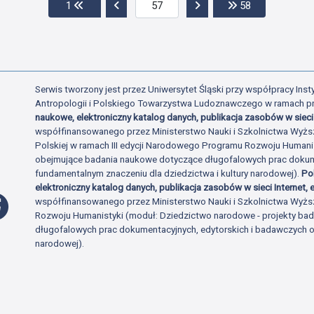
Przejdź do pierwszej strony
Przejdź do poprzedniej strony
Przejdź do następnej str
Przejdź do os
1
58
Serwis tworzony jest przez Uniwersytet Śląski przy współpracy Insty
Antropologii i Polskiego Towarzystwa Ludoznawczego w ramach p
naukowe, elektroniczny katalog danych, publikacja zasobów w sieci 
współfinansowanego przez Ministerstwo Nauki i Szkolnictwa Wyżs
Polskiej w ramach III edycji Narodowego Programu Rozwoju Human
obejmujące badania naukowe dotyczące długofalowych prac dokume
fundamentalnym znaczeniu dla dziedzictwa i kultury narodowej).
Po
elektroniczny katalog danych, publikacja zasobów w sieci Internet, e
Profil Facebook
współfinansowanego przez Ministerstwo Nauki i Szkolnictwa Wyżs
Rozwoju Humanistyki (moduł: Dziedzictwo narodowe - projekty b
długofalowych prac dokumentacyjnych, edytorskich i badawczych o 
narodowej).