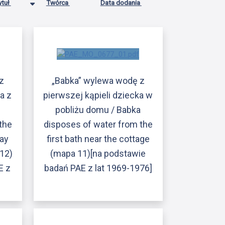
ytuł
Twórca
Data dodania
z
„Babka” wylewa wodę z
a z
pierwszej kąpieli dziecka w
a
pobliżu domu / Babka
the
disposes of water from the
way
first bath near the cottage
12)
(mapa 11)[na podstawie
E z
badań PAE z lat 1969-1976]