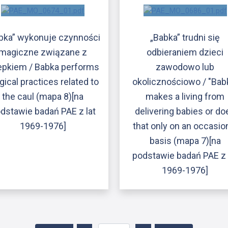
bka” wykonuje czynności
„Babka” trudni się
magiczne związane z
odbieraniem dzieci
epkiem / Babka performs
zawodowo lub
ical practices related to
okolicznościowo / "Bab
the caul (mapa 8)[na
makes a living from
dstawie badań PAE z lat
delivering babies or do
1969-1976]
that only on an occasio
basis (mapa 7)[na
podstawie badań PAE z 
1969-1976]