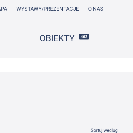
Przejdź
APA
WYSTAWY/PREZENTACJE
O NAS
do
treści
OBIEKTY
462
Sortuj według: