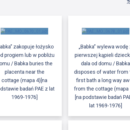
T
Babka” zakopuje łożysko
„Babka” wylewa wodę 
d progiem lub w pobliżu
pierwszej kąpieli dzieck
omu / Babka buries the
dala od domu / Babk
placenta near the
disposes of water from 
cottage (mapa 4)[na
first bath a long way a
dstawie badań PAE z lat
from the cottage (mapa 
1969-1976]
[na podstawie badań PA
lat 1969-1976]