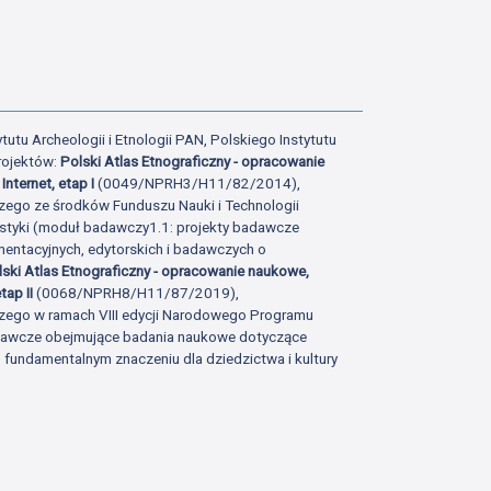
ony
tatniej strony
tutu Archeologii i Etnologii PAN, Polskiego Instytutu
rojektów:
Polski Atlas Etnograficzny - opracowanie
Internet, etap I
(0049/NPRH3/H11/82/2014),
zego ze środków Funduszu Nauki i Technologii
istyki (moduł badawczy1.1: projekty badawcze
ntacyjnych, edytorskich i badawczych o
lski Atlas Etnograficzny - opracowanie naukowe,
tap II
(0068/NPRH8/H11/87/2019),
zego w ramach VIII edycji Narodowego Programu
adawcze obejmujące badania naukowe dotyczące
fundamentalnym znaczeniu dla dziedzictwa i kultury