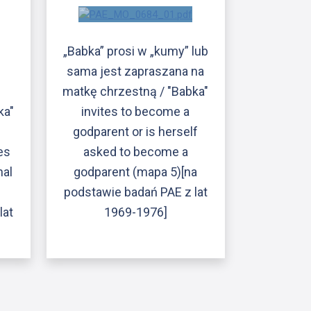
„Babka” prosi w „kumy” lub
sama jest zapraszana na
matkę chrzestną / "Babka"
ka"
invites to become a
godparent or is herself
es
asked to become a
nal
godparent (mapa 5)[na
podstawie badań PAE z lat
lat
1969-1976]