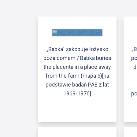
„Babka” zakopuje łożysko
„
poza domem / Babka buries
po
the placenta in a place away
d
from the farm (mapa 5)[na
podstawie badań PAE z lat
1969-1976]
po