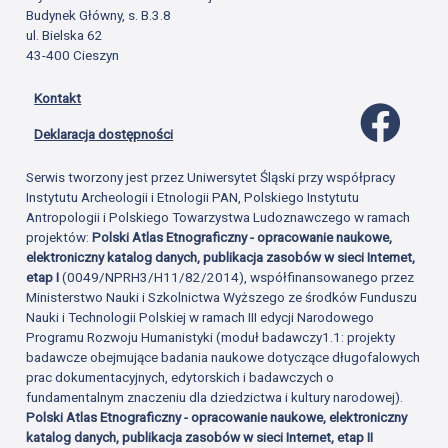
Budynek Główny, s. B.3.8
ul. Bielska 62
43-400 Cieszyn
Kontakt
Profil 
Deklaracja dostępności
Serwis tworzony jest przez Uniwersytet Śląski przy współpracy
Instytutu Archeologii i Etnologii PAN, Polskiego Instytutu
Antropologii i Polskiego Towarzystwa Ludoznawczego w ramach
projektów:
Polski Atlas Etnograficzny - opracowanie naukowe,
elektroniczny katalog danych, publikacja zasobów w sieci Internet,
etap I
(0049/NPRH3/H11/82/2014), współfinansowanego przez
Ministerstwo Nauki i Szkolnictwa Wyższego ze środków Funduszu
Nauki i Technologii Polskiej w ramach III edycji Narodowego
Programu Rozwoju Humanistyki (moduł badawczy1.1: projekty
badawcze obejmujące badania naukowe dotyczące długofalowych
prac dokumentacyjnych, edytorskich i badawczych o
fundamentalnym znaczeniu dla dziedzictwa i kultury narodowej).
Polski Atlas Etnograficzny - opracowanie naukowe, elektroniczny
katalog danych, publikacja zasobów w sieci Internet, etap II