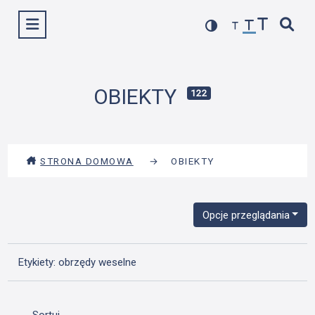
Przejdź
Wyświetl menu
do
treści
OBIEKTY
122
STRONA DOMOWA
→
OBIEKTY
Opcje przeglądania
Etykiety: obrzędy weselne