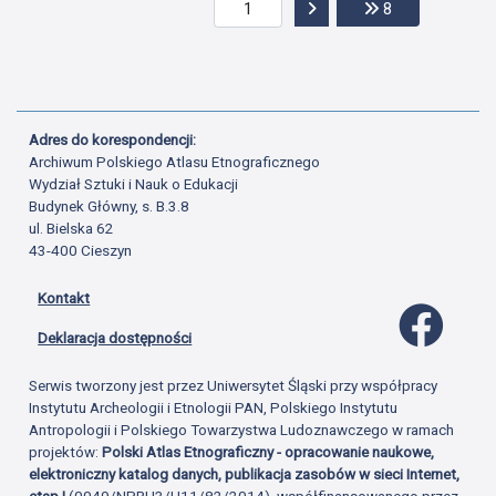
Przejdź do następnej str
Przejdź do ost
8
Adres do korespondencji:
Archiwum Polskiego Atlasu Etnograficznego
Wydział Sztuki i Nauk o Edukacji
Budynek Główny, s. B.3.8
ul. Bielska 62
43-400 Cieszyn
Kontakt
Profil 
Deklaracja dostępności
Serwis tworzony jest przez Uniwersytet Śląski przy współpracy
Instytutu Archeologii i Etnologii PAN, Polskiego Instytutu
Antropologii i Polskiego Towarzystwa Ludoznawczego w ramach
projektów:
Polski Atlas Etnograficzny - opracowanie naukowe,
elektroniczny katalog danych, publikacja zasobów w sieci Internet,
etap I
(0049/NPRH3/H11/82/2014), współfinansowanego przez