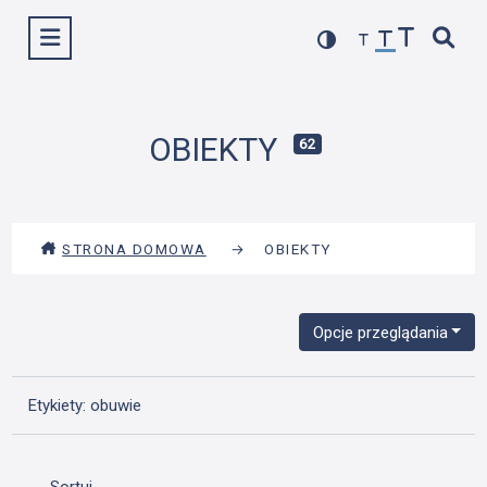
Przejdź
Wyświetl menu
do
treści
OBIEKTY
62
STRONA DOMOWA
→
OBIEKTY
Opcje przeglądania
Etykiety: obuwie