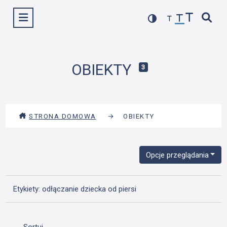
Przejdź
Wyświetl menu
do
treści
OBIEKTY
3
STRONA DOMOWA
→
OBIEKTY
Opcje przeglądania
Etykiety: odłączanie dziecka od piersi