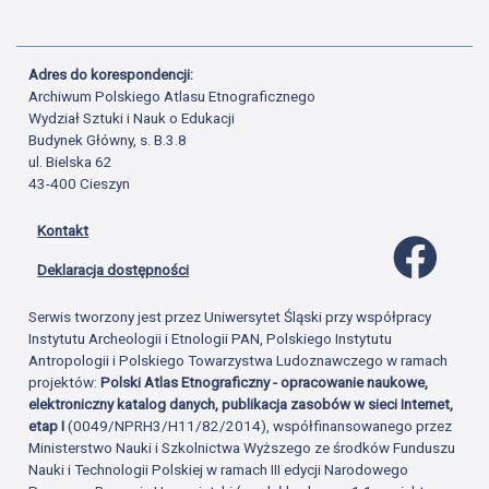
Adres do korespondencji:
Archiwum Polskiego Atlasu Etnograficznego
Wydział Sztuki i Nauk o Edukacji
Budynek Główny, s. B.3.8
ul. Bielska 62
43-400 Cieszyn
Kontakt
Profil 
Deklaracja dostępności
Serwis tworzony jest przez Uniwersytet Śląski przy współpracy
Instytutu Archeologii i Etnologii PAN, Polskiego Instytutu
Antropologii i Polskiego Towarzystwa Ludoznawczego w ramach
projektów:
Polski Atlas Etnograficzny - opracowanie naukowe,
elektroniczny katalog danych, publikacja zasobów w sieci Internet,
etap I
(0049/NPRH3/H11/82/2014), współfinansowanego przez
Ministerstwo Nauki i Szkolnictwa Wyższego ze środków Funduszu
Nauki i Technologii Polskiej w ramach III edycji Narodowego