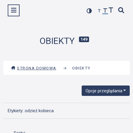
Przejdź
Wyświetl menu
do
treści
OBIEKTY
149
STRONA DOMOWA
→
OBIEKTY
Opcje przeglądania
Etykiety: odzież kobieca