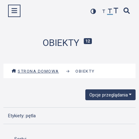
Przejdź
Wyświetl menu
do
treści
OBIEKTY
12
STRONA DOMOWA
→
OBIEKTY
Opcje przeglądania
Etykiety: pętla