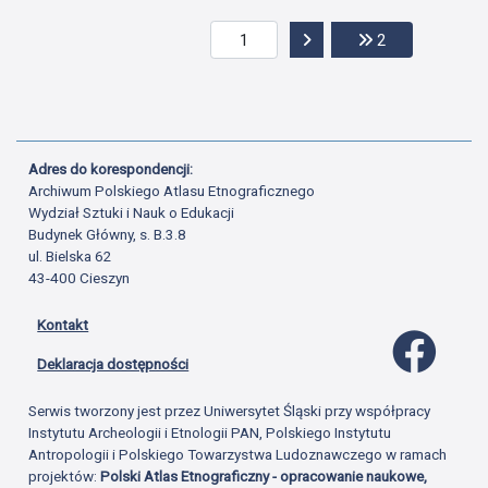
Przejdź do następnej str
Przejdź do ost
2
Adres do korespondencji:
Archiwum Polskiego Atlasu Etnograficznego
Wydział Sztuki i Nauk o Edukacji
Budynek Główny, s. B.3.8
ul. Bielska 62
43-400 Cieszyn
Kontakt
Profil 
Deklaracja dostępności
Serwis tworzony jest przez Uniwersytet Śląski przy współpracy
Instytutu Archeologii i Etnologii PAN, Polskiego Instytutu
Antropologii i Polskiego Towarzystwa Ludoznawczego w ramach
projektów:
Polski Atlas Etnograficzny - opracowanie naukowe,