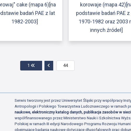
orowaj" cake (mapa 6)[na
korowaje (mapa 42)[n
dstawie badań PAE z lat
podstawie badań PAE z 
1982-2003]
1970-1982 oraz 2003 r.
innych źródeł]
Przejdź do pierwszej strony
Przejdź do poprzedniej strony
1
Serwis tworzony jest przez Uniwersytet Śląski przy współpracy Insty
Antropologii i Polskiego Towarzystwa Ludoznawczego w ramach p
naukowe, elektroniczny katalog danych, publikacja zasobów w sieci 
współfinansowanego przez Ministerstwo Nauki i Szkolnictwa Wyżs
Polskiej w ramach III edycji Narodowego Programu Rozwoju Human
obejmujące badania naukowe dotyczące długofalowych prac dokume