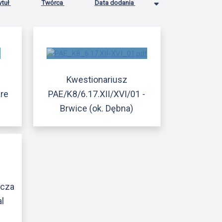
ytuł
Twórca
Data dodania
Kwestionariusz
are
PAE/K8/6.17.XII/XVI/01 -
)
Brwice (ok. Dębna)
acza
al