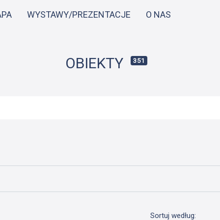
Przejdź
APA
WYSTAWY/PREZENTACJE
O NAS
do
treści
OBIEKTY
351
Sortuj według: