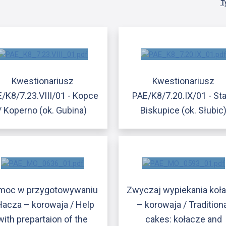
T
Kwestionariusz
Kwestionariusz
/K8/7.23.VIII/01 - Kopce
PAE/K8/7.20.IX/01 - St
/ Koperno (ok. Gubina)
Biskupice (ok. Słubic
moc w przygotowywaniu
Zwyczaj wypiekania koł
łacza – korowaja / Help
– korowaja / Tradition
with prepartaion of the
cakes: kołacze and