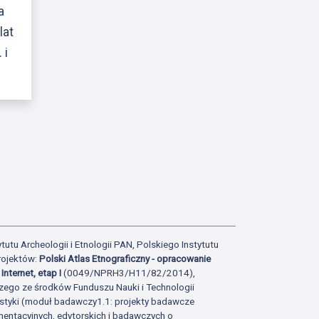
a
lat
 i
tutu Archeologii i Etnologii PAN, Polskiego Instytutu
rojektów:
Polski Atlas Etnograficzny - opracowanie
Internet, etap I
(0049/NPRH3/H11/82/2014),
zego ze środków Funduszu Nauki i Technologii
istyki (moduł badawczy1.1: projekty badawcze
ntacyjnych, edytorskich i badawczych o