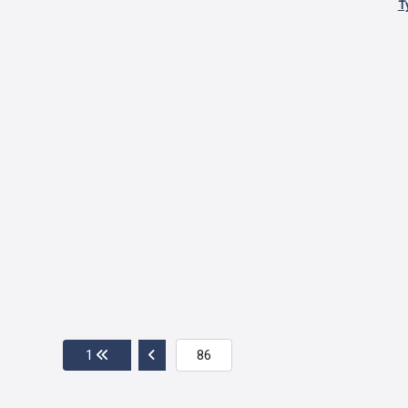
T
Przejdź do pierwszej strony
Przejdź do poprzedniej strony
1