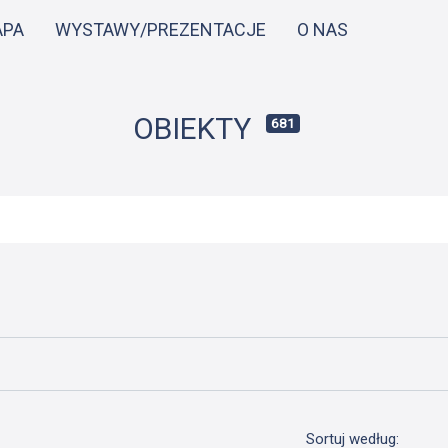
Przejdź
APA
WYSTAWY/PREZENTACJE
O NAS
do
treści
OBIEKTY
681
Sortuj według: