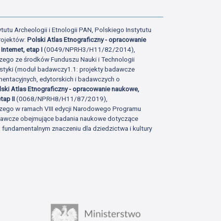
tutu Archeologii i Etnologii PAN, Polskiego Instytutu
rojektów:
Polski Atlas Etnograficzny - opracowanie
Internet, etap I
(0049/NPRH3/H11/82/2014),
zego ze środków Funduszu Nauki i Technologii
istyki (moduł badawczy1.1: projekty badawcze
ntacyjnych, edytorskich i badawczych o
lski Atlas Etnograficzny - opracowanie naukowe,
tap II
(0068/NPRH8/H11/87/2019),
zego w ramach VIII edycji Narodowego Programu
adawcze obejmujące badania naukowe dotyczące
fundamentalnym znaczeniu dla dziedzictwa i kultury