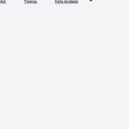
ytuł
Twórca
Data dodania