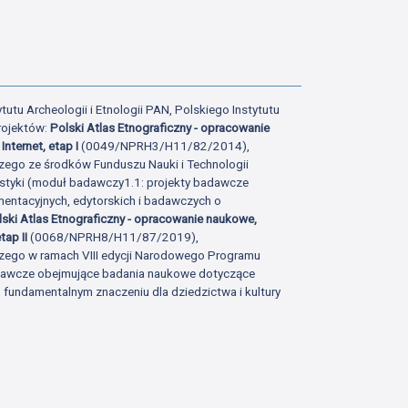
tutu Archeologii i Etnologii PAN, Polskiego Instytutu
rojektów:
Polski Atlas Etnograficzny - opracowanie
Internet, etap I
(0049/NPRH3/H11/82/2014),
zego ze środków Funduszu Nauki i Technologii
istyki (moduł badawczy1.1: projekty badawcze
ntacyjnych, edytorskich i badawczych o
lski Atlas Etnograficzny - opracowanie naukowe,
tap II
(0068/NPRH8/H11/87/2019),
zego w ramach VIII edycji Narodowego Programu
adawcze obejmujące badania naukowe dotyczące
fundamentalnym znaczeniu dla dziedzictwa i kultury