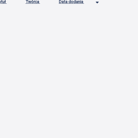
ytuł
Twórca
Data dodania