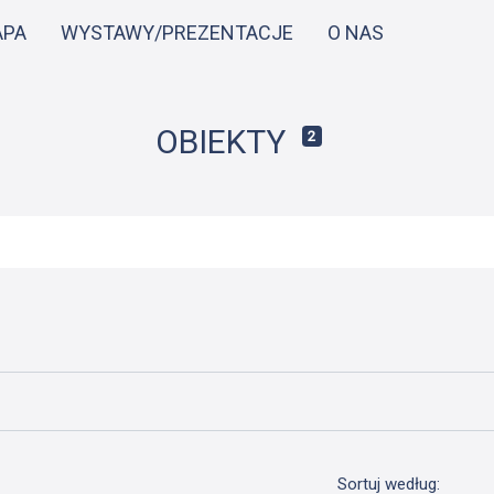
Przejdź
APA
WYSTAWY/PREZENTACJE
O NAS
do
treści
OBIEKTY
2
Sortuj według: