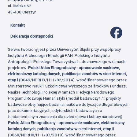
ul. Bielska 62
43-400 Cieszyn
Kontakt
Profil 
Deklaracja dostępności
Serwis tworzony jest przez Uniwersytet Śląski przy współpracy
Instytutu Archeologii i Etnologii PAN, Polskiego Instytutu
Antropologii i Polskiego Towarzystwa Ludoznawczego w ramach
projektów:
Polski Atlas Etnograficzny - opracowanie naukowe,
elektroniczny katalog danych, publikacja zasobów w sieci Internet,
etap I
(0049/NPRH3/H11/82/2014), współfinansowanego przez
Ministerstwo Nauki i Szkolnictwa Wyższego ze środków Funduszu
Nauki i Technologii Polskiej w ramach III edycji Narodowego
Programu Rozwoju Humanistyki (moduł badawczy1.1: projekty
badawcze obejmujące badania naukowe dotyczące długofalowych
prac dokumentacyjnych, edytorskich i badawczych o
fundamentalnym znaczeniu dla dziedzictwa i kultury narodowej).
Polski Atlas Etnograficzny - opracowanie naukowe, elektroniczny
katalog danych, publikacja zasobów w sieci Internet, etap II
(0068/NPRH8/H11/87/2019), współfinansowanego przez