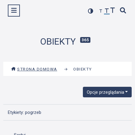
Przejdź
Wyświetl menu
do
treści
OBIEKTY
365
STRONA DOMOWA
→
OBIEKTY
Opcje przeglądania
Etykiety: pogrzeb