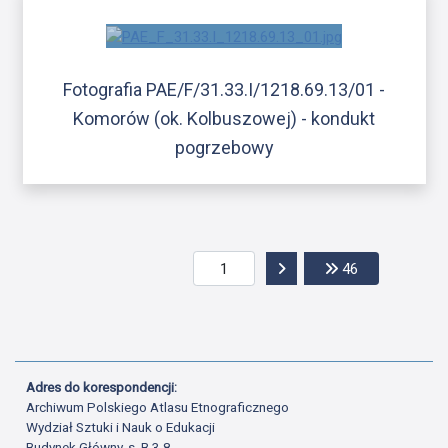
Fotografia PAE/F/31.33.I/1218.69.13/01 -
Komorów (ok. Kolbuszowej) - kondukt
pogrzebowy
Przejdź do następnej str
Przejdź do os
46
Adres do korespondencji:
Archiwum Polskiego Atlasu Etnograficznego
Wydział Sztuki i Nauk o Edukacji
Budynek Główny, s. B.3.8