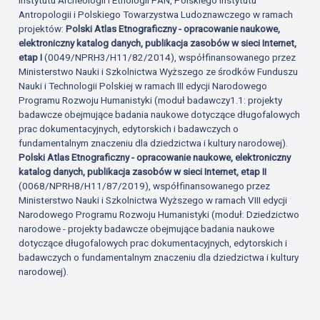
Antropologii i Polskiego Towarzystwa Ludoznawczego w ramach
projektów:
Polski Atlas Etnograficzny - opracowanie naukowe,
elektroniczny katalog danych, publikacja zasobów w sieci Internet,
etap I
(0049/NPRH3/H11/82/2014), współfinansowanego przez
Ministerstwo Nauki i Szkolnictwa Wyższego ze środków Funduszu
Nauki i Technologii Polskiej w ramach III edycji Narodowego
Programu Rozwoju Humanistyki (moduł badawczy1.1: projekty
badawcze obejmujące badania naukowe dotyczące długofalowych
prac dokumentacyjnych, edytorskich i badawczych o
fundamentalnym znaczeniu dla dziedzictwa i kultury narodowej).
Polski Atlas Etnograficzny - opracowanie naukowe, elektroniczny
katalog danych, publikacja zasobów w sieci Internet, etap II
(0068/NPRH8/H11/87/2019), współfinansowanego przez
Ministerstwo Nauki i Szkolnictwa Wyższego w ramach VIII edycji
Narodowego Programu Rozwoju Humanistyki (moduł: Dziedzictwo
narodowe - projekty badawcze obejmujące badania naukowe
dotyczące długofalowych prac dokumentacyjnych, edytorskich i
badawczych o fundamentalnym znaczeniu dla dziedzictwa i kultury
narodowej).