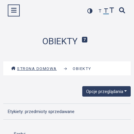
Przejdź
Wyświetl menu
do
treści
OBIEKTY
7
STRONA DOMOWA
→
OBIEKTY
Opcje przeglądania
Etykiety: przedmioty sprzedawane