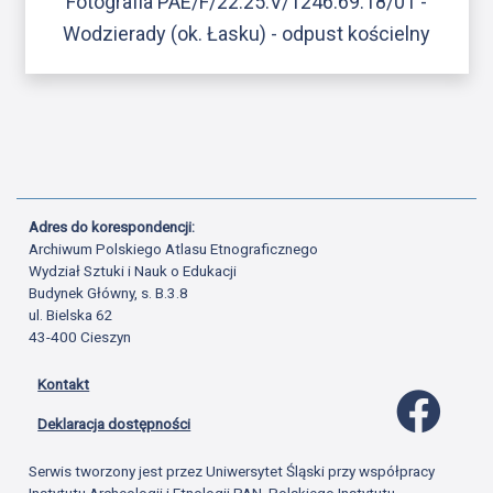
Fotografia PAE/F/22.25.V/1246.69.18/01 -
Wodzierady (ok. Łasku) - odpust kościelny
Adres do korespondencji:
Archiwum Polskiego Atlasu Etnograficznego
Wydział Sztuki i Nauk o Edukacji
Budynek Główny, s. B.3.8
ul. Bielska 62
43-400 Cieszyn
Kontakt
Profil 
Deklaracja dostępności
Serwis tworzony jest przez Uniwersytet Śląski przy współpracy
Instytutu Archeologii i Etnologii PAN, Polskiego Instytutu