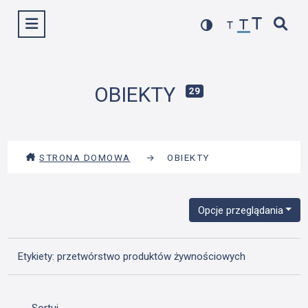
Przejdź
Wyświetl menu
do
treści
OBIEKTY
29
STRONA DOMOWA
→
OBIEKTY
Opcje przeglądania
Etykiety: przetwórstwo produktów żywnościowych