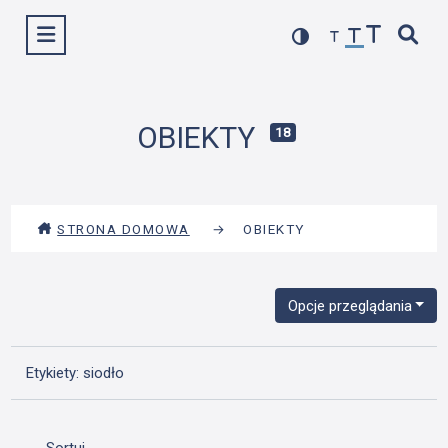
Przejdź
Wyświetl menu
do
treści
OBIEKTY
18
STRONA DOMOWA
→
OBIEKTY
Opcje przeglądania
Etykiety: siodło