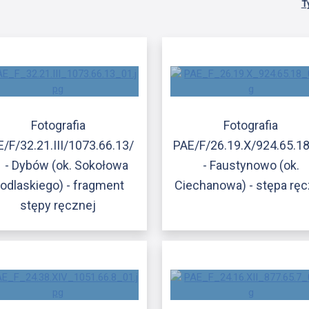
T
Fotografia
Fotografia
/F/32.21.III/1073.66.13/
PAE/F/26.19.X/924.65.1
 - Dybów (ok. Sokołowa
- Faustynowo (ok.
odlaskiego) - fragment
Ciechanowa) - stępa rę
stępy ręcznej