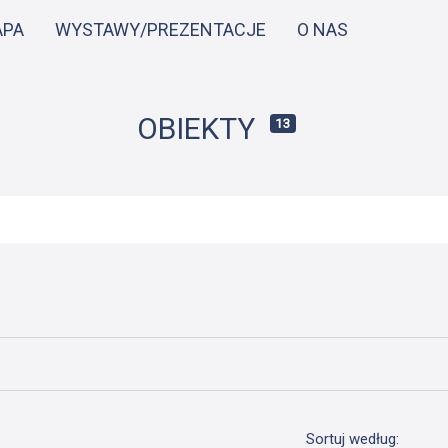
Przejdź
APA
WYSTAWY/PREZENTACJE
O NAS
do
treści
OBIEKTY
13
Sortuj według: