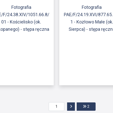
Fotografia
Fotografia
/F/24.38.XIV/1051.66.8/
PAE/F/24.19.XVI/877.65
01 - Kościelisko (ok.
1 - Kozłowo Małe (ok
opanego) - stępa ręczna
Sierpca) - stępa ręczn
Przejdź do następnej str
Przejdź do ost
2