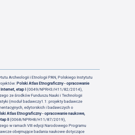
tutu Archeologii i Etnologii PAN, Polskiego Instytutu
rojektów:
Polski Atlas Etnograficzny - opracowanie
Internet, etap I
(0049/NPRH3/H11/82/2014),
zego ze środków Funduszu Nauki i Technologii
istyki (moduł badawczy1.1: projekty badawcze
ntacyjnych, edytorskich i badawczych o
lski Atlas Etnograficzny - opracowanie naukowe,
tap II
(0068/NPRH8/H11/87/2019),
zego w ramach VIII edycji Narodowego Programu
adawcze obejmujące badania naukowe dotyczące