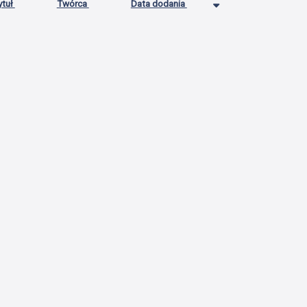
ytuł
Twórca
Data dodania