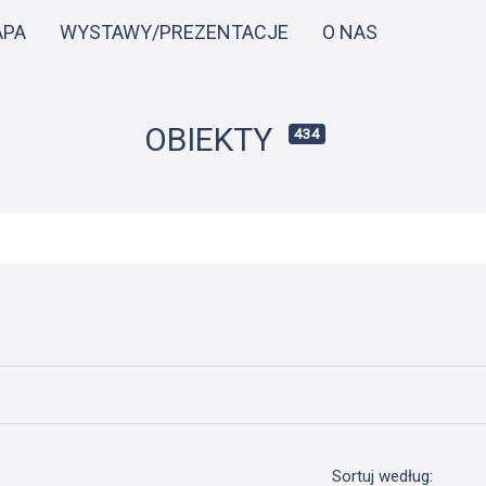
Przejdź
APA
WYSTAWY/PREZENTACJE
O NAS
do
treści
OBIEKTY
434
Sortuj według: