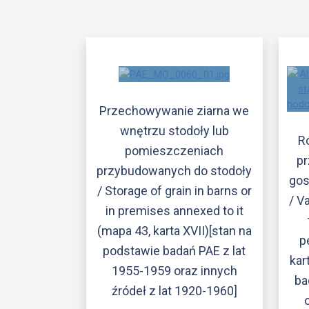
Przechowywanie ziarna we
wnętrzu stodoły lub
R
pomieszczeniach
pr
przybudowanych do stodoły
gos
/ Storage of grain in barns or
/ V
in premises annexed to it
(mapa 43, karta XVII)[stan na
p
podstawie badań PAE z lat
kar
1955-1959 oraz innych
ba
źródeł z lat 1920-1960]