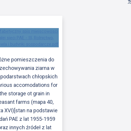
T
óżne pomieszczenia do
zechowywania ziarna w
podarstwach chłopskich
arious accomodations for
the storage ot grain in
easant farms (mapa 40,
ta XVI)[stan na podstawie
dań PAE z lat 1955-1959
oraz innych źródeł z lat