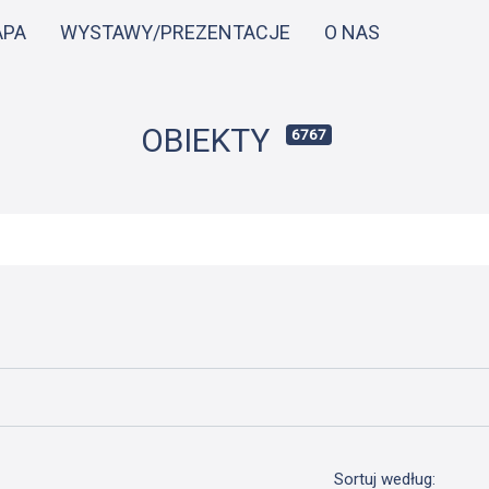
Przejdź
APA
WYSTAWY/PREZENTACJE
O NAS
do
treści
OBIEKTY
6767
Sortuj według: