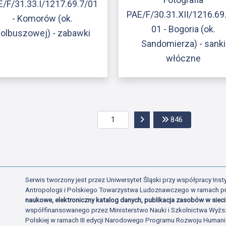
E/F/31.33.I/1217.69.7/01
PAE/F/30.31.XII/1216.69
- Komorów (ok.
01 - Bogoria (ok.
olbuszowej) - zabawki
Sandomierza) - sanki
włóczne
Przejdź do następnej str
Przejdź do os
846
Serwis tworzony jest przez Uniwersytet Śląski przy współpracy Insty
Antropologii i Polskiego Towarzystwa Ludoznawczego w ramach p
naukowe, elektroniczny katalog danych, publikacja zasobów w sieci 
współfinansowanego przez Ministerstwo Nauki i Szkolnictwa Wyżs
Polskiej w ramach III edycji Narodowego Programu Rozwoju Human