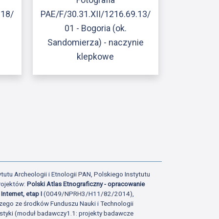
.18/
PAE/F/30.31.XII/1216.69.13/
01 - Bogoria (ok.
Sandomierza) - naczynie
klepkowe
ony
tatniej strony
tutu Archeologii i Etnologii PAN, Polskiego Instytutu
rojektów:
Polski Atlas Etnograficzny - opracowanie
Internet, etap I
(0049/NPRH3/H11/82/2014),
zego ze środków Funduszu Nauki i Technologii
istyki (moduł badawczy1.1: projekty badawcze