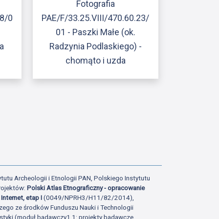
Fotografia
28/0
PAE/F/33.25.VIII/470.60.23/
01 - Paszki Małe (ok.
a
Radzynia Podlaskiego) -
chomąto i uzda
ony
atniej strony
tutu Archeologii i Etnologii PAN, Polskiego Instytutu
rojektów:
Polski Atlas Etnograficzny - opracowanie
Internet, etap I
(0049/NPRH3/H11/82/2014),
zego ze środków Funduszu Nauki i Technologii
istyki (moduł badawczy1.1: projekty badawcze