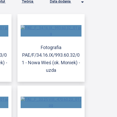
ytuł
Twórca
Data dodania
Fotografia
33/0
PAE/F/34.16.IX/993.60.32/0
k) -
1 - Nowa Wieś (ok. Moniek) -
uzda