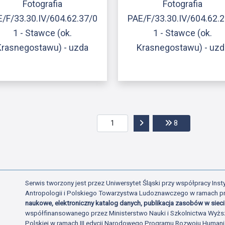
Fotografia
Fotografia
/F/33.30.IV/604.62.37/0
PAE/F/33.30.IV/604.62.
1 - Stawce (ok.
1 - Stawce (ok.
Krasnegostawu) - uzda
Krasnegostawu) - uzd
Przejdź do następnej str
Przejdź do ost
8
Serwis tworzony jest przez Uniwersytet Śląski przy współpracy Insty
Antropologii i Polskiego Towarzystwa Ludoznawczego w ramach p
naukowe, elektroniczny katalog danych, publikacja zasobów w sieci 
współfinansowanego przez Ministerstwo Nauki i Szkolnictwa Wyżs
Polskiej w ramach III edycji Narodowego Programu Rozwoju Human