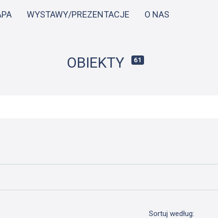
Przejdź
APA
WYSTAWY/PREZENTACJE
O NAS
do
treści
OBIEKTY
61
Sortuj według: