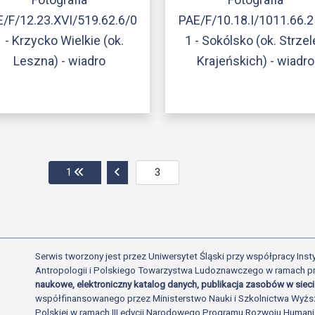
/F/12.23.XVI/519.62.6/0
PAE/F/10.18.I/1011.66.2
1 - Krzycko Wielkie (ok.
1 - Sokólsko (ok. Strze
Leszna) - wiadro
Krajeńskich) - wiadro
Przejdź do pierwszej strony
Przejdź do poprzedniej strony
1
Serwis tworzony jest przez Uniwersytet Śląski przy współpracy Insty
Antropologii i Polskiego Towarzystwa Ludoznawczego w ramach p
naukowe, elektroniczny katalog danych, publikacja zasobów w sieci 
współfinansowanego przez Ministerstwo Nauki i Szkolnictwa Wyżs
Polskiej w ramach III edycji Narodowego Programu Rozwoju Human