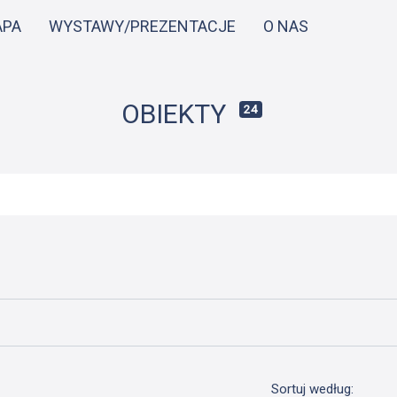
Przejdź
APA
WYSTAWY/PREZENTACJE
O NAS
do
treści
OBIEKTY
24
Sortuj według: