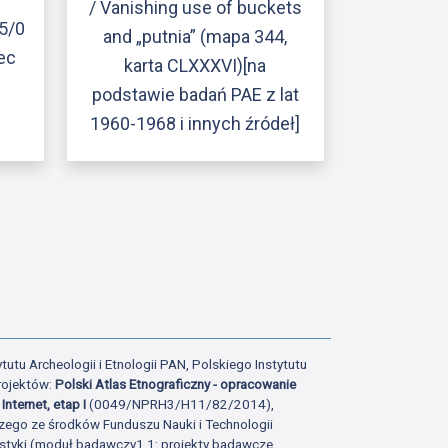
/ Vanishing use of buckets
5/0
and „putnia” (mapa 344,
lec
karta CLXXXVI)[na
podstawie badań PAE z lat
1960-1968 i innych źródeł]
tutu Archeologii i Etnologii PAN, Polskiego Instytutu
rojektów:
Polski Atlas Etnograficzny - opracowanie
Internet, etap I
(0049/NPRH3/H11/82/2014),
zego ze środków Funduszu Nauki i Technologii
istyki (moduł badawczy1.1: projekty badawcze