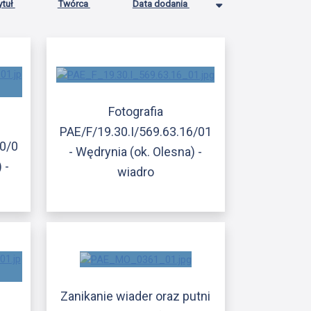
ytuł
Twórca
Data dodania
Fotografia
PAE/F/19.30.I/569.63.16/01
30/0
- Wędrynia (ok. Olesna) -
 -
wiadro
Zanikanie wiader oraz putni