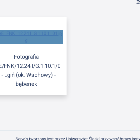
T
Fotografia
E/FNK/12.24.I/G.1.10.1/0
 - Lgiń (ok. Wschowy) -
bębenek
Serwis tworzony jest przez Uniwersytet Śląski przy współpracy Insty