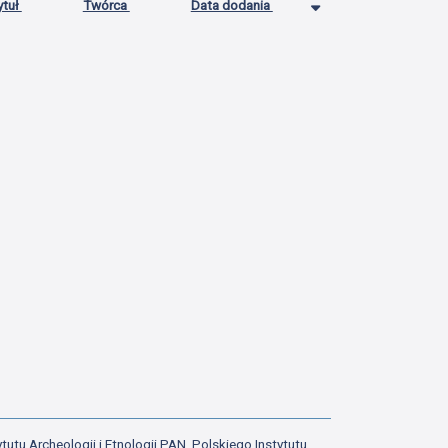
ytuł
Twórca
Data dodania
tutu Archeologii i Etnologii PAN, Polskiego Instytutu