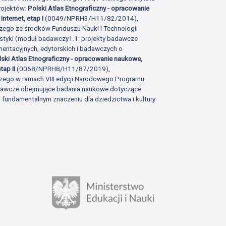
rojektów:
Polski Atlas Etnograficzny - opracowanie
Internet, etap I
(0049/NPRH3/H11/82/2014),
zego ze środków Funduszu Nauki i Technologii
istyki (moduł badawczy1.1: projekty badawcze
ntacyjnych, edytorskich i badawczych o
lski Atlas Etnograficzny - opracowanie naukowe,
tap II
(0068/NPRH8/H11/87/2019),
zego w ramach VIII edycji Narodowego Programu
adawcze obejmujące badania naukowe dotyczące
fundamentalnym znaczeniu dla dziedzictwa i kultury