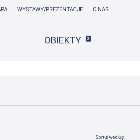
Przejdź
APA
WYSTAWY/PREZENTACJE
O NAS
do
treści
OBIEKTY
2
Sortuj według: