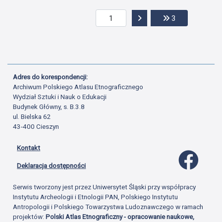
Przejdź do następnej str
Przejdź do ost
3
Adres do korespondencji:
Archiwum Polskiego Atlasu Etnograficznego
Wydział Sztuki i Nauk o Edukacji
Budynek Główny, s. B.3.8
ul. Bielska 62
43-400 Cieszyn
Kontakt
Profil 
Deklaracja dostępności
Serwis tworzony jest przez Uniwersytet Śląski przy współpracy
Instytutu Archeologii i Etnologii PAN, Polskiego Instytutu
Antropologii i Polskiego Towarzystwa Ludoznawczego w ramach
projektów:
Polski Atlas Etnograficzny - opracowanie naukowe,