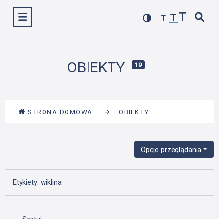
Przejdź
Wyświetl menu
do
treści
OBIEKTY
19
STRONA DOMOWA
→
OBIEKTY
Opcje przeglądania
Etykiety: wiklina