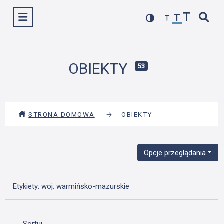
Przejdź
Wyświetl menu
do
treści
OBIEKTY
53
STRONA DOMOWA
→
OBIEKTY
Opcje przeglądania
Etykiety: woj. warmińsko-mazurskie