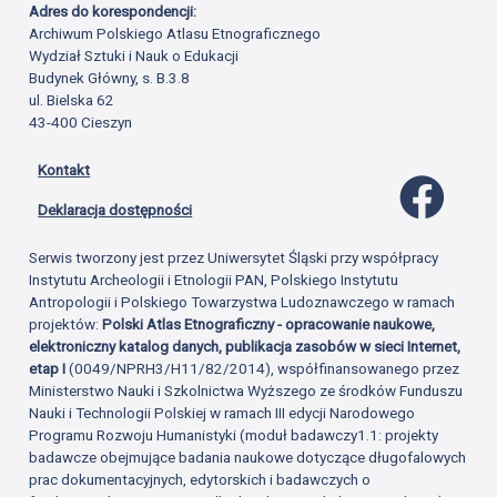
Adres do korespondencji:
Archiwum Polskiego Atlasu Etnograficznego
Wydział Sztuki i Nauk o Edukacji
Budynek Główny, s. B.3.8
ul. Bielska 62
43-400 Cieszyn
Kontakt
Profil 
Deklaracja dostępności
Serwis tworzony jest przez Uniwersytet Śląski przy współpracy
Instytutu Archeologii i Etnologii PAN, Polskiego Instytutu
Antropologii i Polskiego Towarzystwa Ludoznawczego w ramach
projektów:
Polski Atlas Etnograficzny - opracowanie naukowe,
elektroniczny katalog danych, publikacja zasobów w sieci Internet,
etap I
(0049/NPRH3/H11/82/2014), współfinansowanego przez
Ministerstwo Nauki i Szkolnictwa Wyższego ze środków Funduszu
Nauki i Technologii Polskiej w ramach III edycji Narodowego
Programu Rozwoju Humanistyki (moduł badawczy1.1: projekty
badawcze obejmujące badania naukowe dotyczące długofalowych
prac dokumentacyjnych, edytorskich i badawczych o