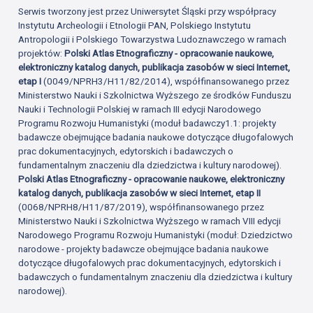
Serwis tworzony jest przez Uniwersytet Śląski przy współpracy
Instytutu Archeologii i Etnologii PAN, Polskiego Instytutu
Antropologii i Polskiego Towarzystwa Ludoznawczego w ramach
projektów:
Polski Atlas Etnograficzny - opracowanie naukowe,
elektroniczny katalog danych, publikacja zasobów w sieci Internet,
etap I
(0049/NPRH3/H11/82/2014), współfinansowanego przez
Ministerstwo Nauki i Szkolnictwa Wyższego ze środków Funduszu
Nauki i Technologii Polskiej w ramach III edycji Narodowego
Programu Rozwoju Humanistyki (moduł badawczy1.1: projekty
badawcze obejmujące badania naukowe dotyczące długofalowych
prac dokumentacyjnych, edytorskich i badawczych o
fundamentalnym znaczeniu dla dziedzictwa i kultury narodowej).
Polski Atlas Etnograficzny - opracowanie naukowe, elektroniczny
katalog danych, publikacja zasobów w sieci Internet, etap II
(0068/NPRH8/H11/87/2019), współfinansowanego przez
Ministerstwo Nauki i Szkolnictwa Wyższego w ramach VIII edycji
Narodowego Programu Rozwoju Humanistyki (moduł: Dziedzictwo
narodowe - projekty badawcze obejmujące badania naukowe
dotyczące długofalowych prac dokumentacyjnych, edytorskich i
badawczych o fundamentalnym znaczeniu dla dziedzictwa i kultury
narodowej).