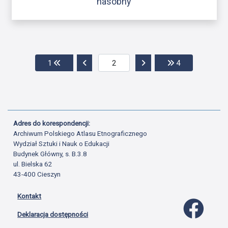
nasobny
Przejdź do pierwszej strony
Przejdź do poprzedniej strony
Przejdź do następnej str
Przejdź do ost
1
4
Adres do korespondencji:
Archiwum Polskiego Atlasu Etnograficznego
Wydział Sztuki i Nauk o Edukacji
Budynek Główny, s. B.3.8
ul. Bielska 62
43-400 Cieszyn
Kontakt
Profil 
Deklaracja dostępności