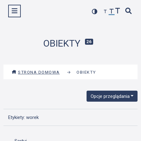
Przejdź
Wyświetl menu
do
treści
OBIEKTY
26
STRONA DOMOWA
→
OBIEKTY
Opcje przeglądania
Etykiety: worek