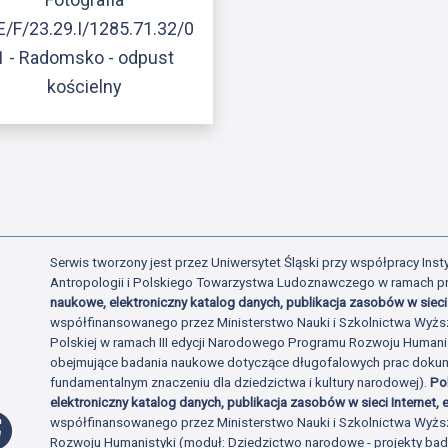
E/F/23.29.I/1285.71.32/0
1 - Radomsko - odpust
kościelny
Serwis tworzony jest przez Uniwersytet Śląski przy współpracy Insty
Antropologii i Polskiego Towarzystwa Ludoznawczego w ramach p
naukowe, elektroniczny katalog danych, publikacja zasobów w sieci 
współfinansowanego przez Ministerstwo Nauki i Szkolnictwa Wyżs
Polskiej w ramach III edycji Narodowego Programu Rozwoju Human
obejmujące badania naukowe dotyczące długofalowych prac dokume
fundamentalnym znaczeniu dla dziedzictwa i kultury narodowej).
Po
elektroniczny katalog danych, publikacja zasobów w sieci Internet, e
Profil Facebook
współfinansowanego przez Ministerstwo Nauki i Szkolnictwa Wyżs
Rozwoju Humanistyki (moduł: Dziedzictwo narodowe - projekty b