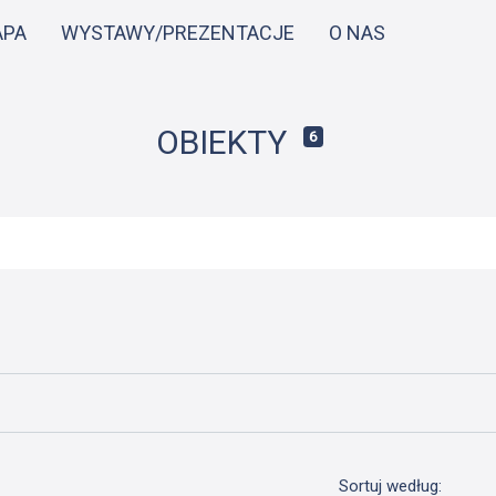
Przejdź
APA
WYSTAWY/PREZENTACJE
O NAS
do
treści
OBIEKTY
6
Sortuj według: