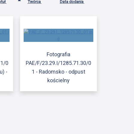
ytuł
Twórca
Data dodania
Fotografia
21/0
PAE/F/23.29.I/1285.71.30/0
u) -
1 - Radomsko - odpust
kościelny