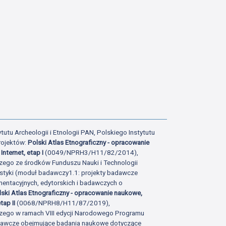
tutu Archeologii i Etnologii PAN, Polskiego Instytutu
rojektów:
Polski Atlas Etnograficzny - opracowanie
Internet, etap I
(0049/NPRH3/H11/82/2014),
zego ze środków Funduszu Nauki i Technologii
istyki (moduł badawczy1.1: projekty badawcze
ntacyjnych, edytorskich i badawczych o
lski Atlas Etnograficzny - opracowanie naukowe,
tap II
(0068/NPRH8/H11/87/2019),
zego w ramach VIII edycji Narodowego Programu
adawcze obejmujące badania naukowe dotyczące