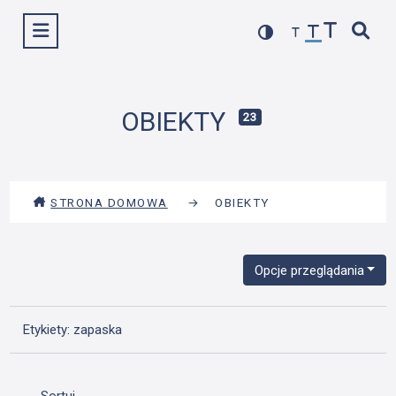
Przejdź
Wyświetl menu
do
treści
OBIEKTY
23
STRONA DOMOWA
→
OBIEKTY
Opcje przeglądania
Etykiety: zapaska