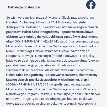
Profil 
Deklaracja dostępności
Serwis tworzony jest przez Uniwersytet Śląski przy współpracy
Instytutu Archeologii i Etnologii PAN, Polskiego Instytutu
Antropologii i Polskiego Towarzystwa Ludoznawczego w ramach
projektów:
Polski Atlas Etnograficzny - opracowanie naukowe,
elektroniczny katalog danych, publikacja zasobów w sieci Internet,
etap I
(0049/NPRH3/H11/82/2014), współfinansowanego przez
Ministerstwo Nauki i Szkolnictwa Wyższego ze środków Funduszu
Nauki i Technologii Polskiej w ramach III edycji Narodowego
Programu Rozwoju Humanistyki (moduł badawczy1.1: projekty
badawcze obejmujące badania naukowe dotyczące długofalowych
prac dokumentacyjnych, edytorskich i badawczych o
fundamentalnym znaczeniu dla dziedzictwa i kultury narodowej).
Polski Atlas Etnograficzny - opracowanie naukowe, elektroniczny
katalog danych, publikacja zasobów w sieci Internet, etap II
(0068/NPRH8/H11/87/2019), współfinansowanego przez
Ministerstwo Nauki i Szkolnictwa Wyższego w ramach VIII edycji
Narodowego Programu Rozwoju Humanistyki (moduł: Dziedzictwo
narodowe - projekty badawcze obejmujące badania naukowe
dotyczące długofalowych prac dokumentacyjnych, edytorskich i