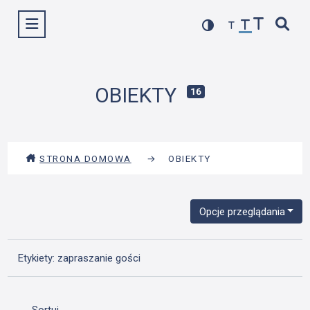
Przejdź
Wyświetl menu
do
treści
OBIEKTY
16
STRONA DOMOWA
→
OBIEKTY
Opcje przeglądania
Etykiety: zapraszanie gości