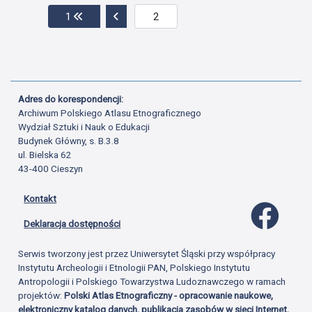
Przejdź do pierwszej strony
Przejdź do poprzedniej strony
1
Adres do korespondencji:
Archiwum Polskiego Atlasu Etnograficznego
Wydział Sztuki i Nauk o Edukacji
Budynek Główny, s. B.3.8
ul. Bielska 62
43-400 Cieszyn
Kontakt
Profil 
Deklaracja dostępności
Serwis tworzony jest przez Uniwersytet Śląski przy współpracy
Instytutu Archeologii i Etnologii PAN, Polskiego Instytutu
Antropologii i Polskiego Towarzystwa Ludoznawczego w ramach
projektów:
Polski Atlas Etnograficzny - opracowanie naukowe,
elektroniczny katalog danych, publikacja zasobów w sieci Internet,