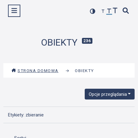
Przejdź
Wyświetl menu
do
treści
OBIEKTY
236
STRONA DOMOWA
→
OBIEKTY
Opcje przeglądania
Etykiety: zbieranie