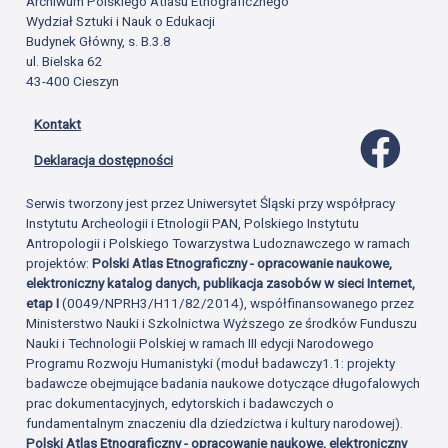
Archiwum Polskiego Atlasu Etnograficznego
Wydział Sztuki i Nauk o Edukacji
Budynek Główny, s. B.3.8
ul. Bielska 62
43-400 Cieszyn
Kontakt
Profil 
Deklaracja dostępności
Serwis tworzony jest przez Uniwersytet Śląski przy współpracy
Instytutu Archeologii i Etnologii PAN, Polskiego Instytutu
Antropologii i Polskiego Towarzystwa Ludoznawczego w ramach
projektów:
Polski Atlas Etnograficzny - opracowanie naukowe,
elektroniczny katalog danych, publikacja zasobów w sieci Internet,
etap I
(0049/NPRH3/H11/82/2014), współfinansowanego przez
Ministerstwo Nauki i Szkolnictwa Wyższego ze środków Funduszu
Nauki i Technologii Polskiej w ramach III edycji Narodowego
Programu Rozwoju Humanistyki (moduł badawczy1.1: projekty
badawcze obejmujące badania naukowe dotyczące długofalowych
prac dokumentacyjnych, edytorskich i badawczych o
fundamentalnym znaczeniu dla dziedzictwa i kultury narodowej).
Polski Atlas Etnograficzny - opracowanie naukowe, elektroniczny