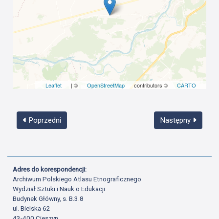
Leaflet
| ©
OpenStreetMap
contributors ©
CARTO
Poprzedni
Następny
Adres do korespondencji:
Archiwum Polskiego Atlasu Etnograficznego
Wydział Sztuki i Nauk o Edukacji
Budynek Główny, s. B.3.8
ul. Bielska 62
43-400 Cieszyn