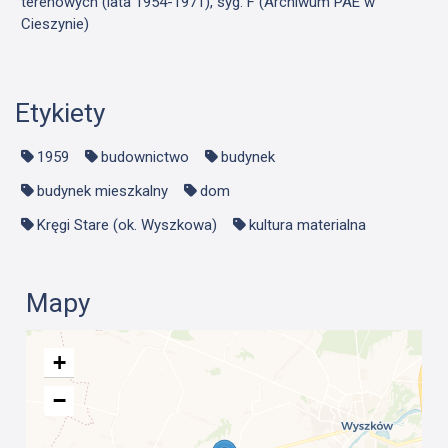
terenowych (lata 1954-1971), syg. F (Archiwum PAE w
Cieszynie)
Etykiety
1959
budownictwo
budynek
budynek mieszkalny
dom
Kręgi Stare (ok. Wyszkowa)
kultura materialna
Mapy
+
−