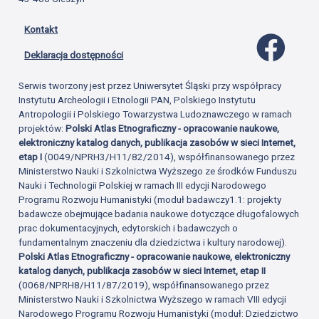
Kontakt
Profil 
Deklaracja dostępności
Serwis tworzony jest przez Uniwersytet Śląski przy współpracy
Instytutu Archeologii i Etnologii PAN, Polskiego Instytutu
Antropologii i Polskiego Towarzystwa Ludoznawczego w ramach
projektów:
Polski Atlas Etnograficzny - opracowanie naukowe,
elektroniczny katalog danych, publikacja zasobów w sieci Internet,
etap I
(0049/NPRH3/H11/82/2014), współfinansowanego przez
Ministerstwo Nauki i Szkolnictwa Wyższego ze środków Funduszu
Nauki i Technologii Polskiej w ramach III edycji Narodowego
Programu Rozwoju Humanistyki (moduł badawczy1.1: projekty
badawcze obejmujące badania naukowe dotyczące długofalowych
prac dokumentacyjnych, edytorskich i badawczych o
fundamentalnym znaczeniu dla dziedzictwa i kultury narodowej).
Polski Atlas Etnograficzny - opracowanie naukowe, elektroniczny
katalog danych, publikacja zasobów w sieci Internet, etap II
(0068/NPRH8/H11/87/2019), współfinansowanego przez
Ministerstwo Nauki i Szkolnictwa Wyższego w ramach VIII edycji
Narodowego Programu Rozwoju Humanistyki (moduł: Dziedzictwo