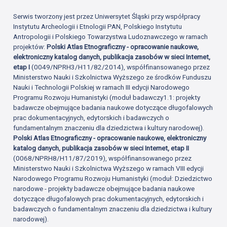
Serwis tworzony jest przez Uniwersytet Śląski przy współpracy
Instytutu Archeologii i Etnologii PAN, Polskiego Instytutu
Antropologii i Polskiego Towarzystwa Ludoznawczego w ramach
projektów:
Polski Atlas Etnograficzny - opracowanie naukowe,
elektroniczny katalog danych, publikacja zasobów w sieci Internet,
etap I
(0049/NPRH3/H11/82/2014), współfinansowanego przez
Ministerstwo Nauki i Szkolnictwa Wyższego ze środków Funduszu
Nauki i Technologii Polskiej w ramach III edycji Narodowego
Programu Rozwoju Humanistyki (moduł badawczy1.1: projekty
badawcze obejmujące badania naukowe dotyczące długofalowych
prac dokumentacyjnych, edytorskich i badawczych o
fundamentalnym znaczeniu dla dziedzictwa i kultury narodowej).
Polski Atlas Etnograficzny - opracowanie naukowe, elektroniczny
katalog danych, publikacja zasobów w sieci Internet, etap II
(0068/NPRH8/H11/87/2019), współfinansowanego przez
Ministerstwo Nauki i Szkolnictwa Wyższego w ramach VIII edycji
Narodowego Programu Rozwoju Humanistyki (moduł: Dziedzictwo
narodowe - projekty badawcze obejmujące badania naukowe
dotyczące długofalowych prac dokumentacyjnych, edytorskich i
badawczych o fundamentalnym znaczeniu dla dziedzictwa i kultury
narodowej).