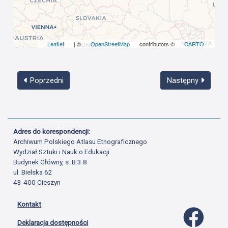
Leaflet
| ©
OpenStreetMap
contributors ©
CARTO
Poprzedni
Następny
Adres do korespondencji:
Archiwum Polskiego Atlasu Etnograficznego
Wydział Sztuki i Nauk o Edukacji
Budynek Główny, s. B.3.8
ul. Bielska 62
43-400 Cieszyn
Kontakt
Profil 
Deklaracja dostępności