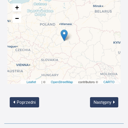
+
−
Leaflet
| ©
OpenStreetMap
contributors ©
CARTO
Poprzedni
Następny