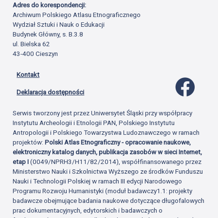
Adres do korespondencji:
Archiwum Polskiego Atlasu Etnograficznego
Wydział Sztuki i Nauk o Edukacji
Budynek Główny, s. B.3.8
ul. Bielska 62
43-400 Cieszyn
Kontakt
Profil 
Deklaracja dostępności
Serwis tworzony jest przez Uniwersytet Śląski przy współpracy
Instytutu Archeologii i Etnologii PAN, Polskiego Instytutu
Antropologii i Polskiego Towarzystwa Ludoznawczego w ramach
projektów:
Polski Atlas Etnograficzny - opracowanie naukowe,
elektroniczny katalog danych, publikacja zasobów w sieci Internet,
etap I
(0049/NPRH3/H11/82/2014), współfinansowanego przez
Ministerstwo Nauki i Szkolnictwa Wyższego ze środków Funduszu
Nauki i Technologii Polskiej w ramach III edycji Narodowego
Programu Rozwoju Humanistyki (moduł badawczy1.1: projekty
badawcze obejmujące badania naukowe dotyczące długofalowych
prac dokumentacyjnych, edytorskich i badawczych o